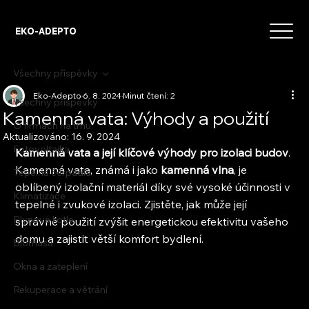
EKO-ADEPTO
Všechny příspěvky
Eko-Adepto
6. 8. 2024
Minut čtení: 2
Všechny příspěvky
Kamenná vata: Výhody a použití
O firmách na trhu
Aktualizováno:
16. 9. 2024
Fotovoltaika
Kamenná vata a její klíčové výhody pro izolaci budov
. 
Kamenná vata, známá i jako
 kamenná vlna
, je 
Tepelná čerpadla
oblíbený izolační materiál díky své vysoké účinnosti v 
Klimatizace
tepelné i zvukové izolaci. Zjistěte, jak může její 
Plynové kotle
správné použití zvýšit energetickou efektivitu vašeho 
domu a zajistit větší komfort bydlení.
Biomasa
Okna a zateplení
Rekuperace a větrání