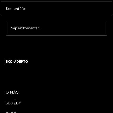
Komentáře
Napsat komentář...
Zateplení střechy, půdy, stropu a fasády
polystyrenem | Eko-Adepto
EKO-ADEPTO
O NÁS
SLUŽBY