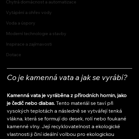
Chytrá domácnost a automatizace
Vytápění a ohřev vody
Voda a úspory
Moderní technologie a stavby
Inspirace a zajímavosti
Dotace
Co je kamenná vata a jak se vyrábí?
Kamenná vata je vyráběna z přírodních hornin, jako 
je čedič nebo diabas.
 Tento materiál se taví při 
vysokých teplotách a následně se vytvářejí tenká 
vlákna, která se formují do desek, rolí nebo foukané 
kamenné vlny. Její recyklovatelnost a ekologické 
vlastnosti ji činí ideální volbou pro ekologickou 