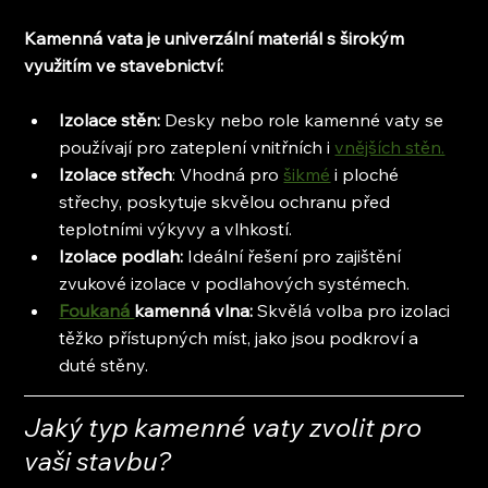
Kamenná vata je univerzální materiál s širokým 
využitím ve stavebnictví:
Izolace stěn:
 Desky nebo role kamenné vaty se 
používají pro zateplení vnitřních i 
vnějších stěn.
Izolace střech
: Vhodná pro 
šikmé
 i ploché 
střechy, poskytuje skvělou ochranu před 
teplotními výkyvy a vlhkostí.
Izolace podlah:
 Ideální řešení pro zajištění 
zvukové izolace v podlahových systémech.
Foukaná 
kamenná vlna:
 Skvělá volba pro izolaci 
těžko přístupných míst, jako jsou podkroví a 
duté stěny.
Jaký typ kamenné vaty zvolit pro 
vaši stavbu?