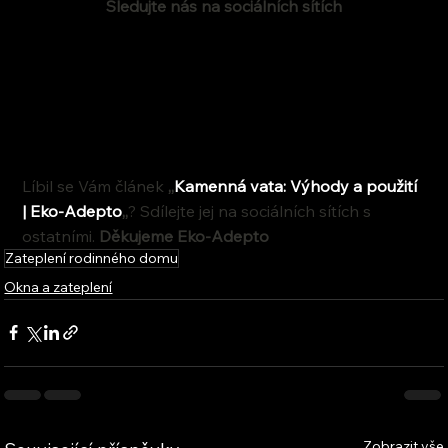
Sledujte nás na sociálních sítích
Líbil se Vám článek 
,,
Kamenná vata: Výhody a použití 
| Eko-Adepto
,,
? Sdílejte jej na sociálních sítích s 
ostatními. 
Děkujeme Eko-Adepto
Zateplení rodinného domu
Okna a zateplení
Zobrazit vše