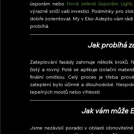
úsporám nebo 
Nová zelená úsporám Light
výrazně sníží vaši investici. Podmínky pro získ
dobře zorientovat. My v Eko-Adepto vám rádi p
probíhá.
Jak probíhá z
Zateplování fasády zahrnuje několik kroků. N
čistý a rovný. Poté se aplikuje izolační materi
finální omítkou. Celý proces je třeba prov
zateplení bylo účinné a dlouhodobé. Nespráv
tepelných mostů nebo vlhkosti.
Jak vám může 
Jsme nezávislí poradci v oblasti obnovitelné