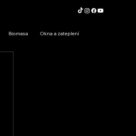
Biomasa
Okna a zateplení
Moderní technologie a stavby
Inspirace a zajímavosti