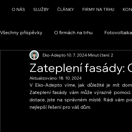
O NÁS
SLUŽBY
ČLÁNKY
FIRMY NA TRHU
KON
Všechny příspěvky
O firmách na trhu
Fotovoltaika
Eko-Adepto
10. 7. 2024
Minut čtení: 2
Rekuperace a větrání
Chytrá domácnost a automa
Zateplení fasády:
Aktualizováno:
18. 10. 2024
Dotace
V Eko-Adepto víme, jak důležité je mít doma
Zateplení fasády vám může výrazně pomoci. 
dotace, jste na správném místě. Rádi vám p
nejlepší řešení pro váš dům.