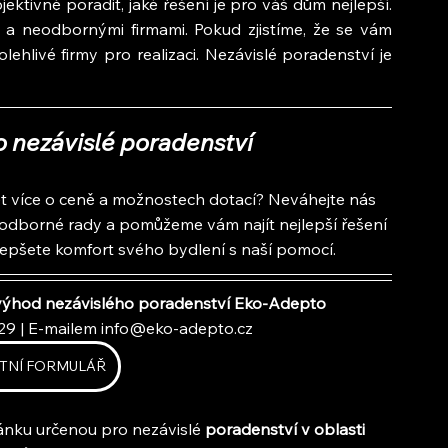
ivně poradit, jaké řešení je pro váš dům nejlepší. 
a neodbornými firmami. Pokud zjistíme, že se vám 
hlivé firmy pro realizaci. Nezávislé poradenství je 
o nezávislé poradenství
t více o ceně a možnostech dotací? Neváhejte nás 
dborné rady a pomůžeme vám najít nejlepší řešení 
lepšete komfort svého bydlení s naší pomocí.
e výhod nezávislého poradenství Eko-Adepto
29 | E-mailem 
info@eko-adepto.cz
TNÍ FORMULÁŘ
ránku určenou pro nezávislé 
poradenství v oblasti 