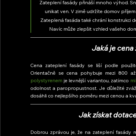
Zateplení fasády přináší mnoho výhod. Sn
unikat ven. V zimě udržíte domov příjemně
Zateplená fasáda také chrání konstrukci do
Navíc může zlepšit vzhled vašeho dom
Jaká je cena 
Cena zateplení fasády se liší podle použitéh
polystyrenem
 je levnější variantou, zatímco 
mi
odolnost a paropropustnost. Je důležité zvážit
dosáhli co nejlepšího poměru mezi cenou a kva
Jak získat dotace
Dobrou zprávou je, že na zateplení fasády 