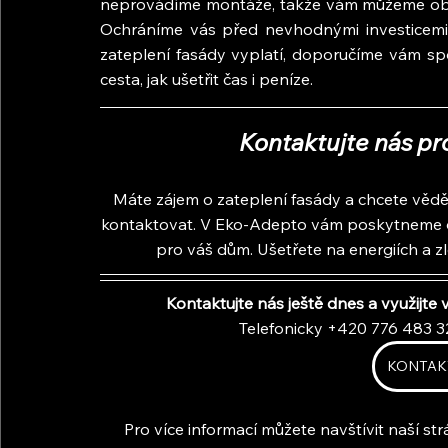
neprovádíme montáže, takže vám můžeme objekt
Ochráníme vás před nevhodnými investicemi 
zateplení fasády vyplatí, doporučíme vám spole
cesta, jak ušetřit čas i peníze.
Kontaktujte nás pr
Máte zájem o zateplení fasády a chcete vědě
kontaktovat. V Eko-Adepto vám poskytneme o
pro váš dům. Ušetřete na energiích a z
Kontaktujte nás ještě dnes a využijt
Telefonicky +420 776 483 3
KONTAK
Pro více informací můžete navštívit naší st