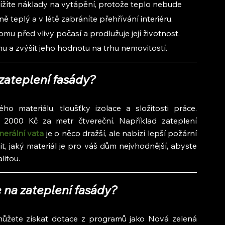
ížíte náklady na vytápění, protože teplo nebude 
 teplý a v létě zabráníte přehřívání interiéru. 
mu před vlivy počasí a prodlužuje její životnost. 
u a zvýšit jeho hodnotu na trhu nemovitostí.
zateplení fasády?
o materiálu, tloušťky izolace a složitosti práce. 
Orientačně se cena pohybuje mezi 800 až 2000 Kč za metr čtvereční. Například zateplení 
nerální vata
 je o něco dražší, ale nabízí lepší požární 
, jaký materiál je pro váš dům nejvhodnější, abyste 
litou.
 na zateplení fasády?
můžete získat dotace z programů jako Nová zelená 