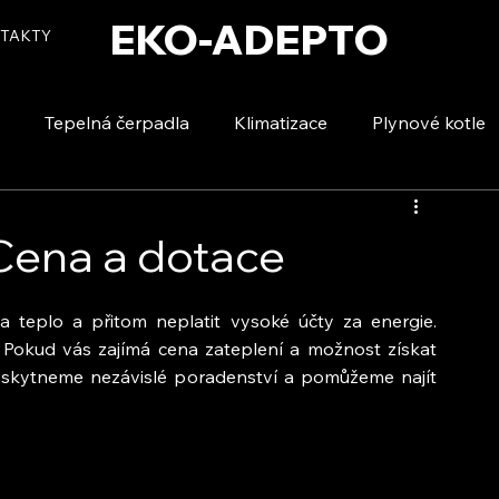
EKO-ADEPTO
TAKTY
Tepelná čerpadla
Klimatizace
Plynové kotle
tizace
Vytápění a ohřev vody
Voda a úspory
 Cena a dotace
 teplo a přitom neplatit vysoké účty za energie. 
Pokud vás zajímá cena zateplení a možnost získat 
oskytneme nezávislé poradenství a pomůžeme najít 