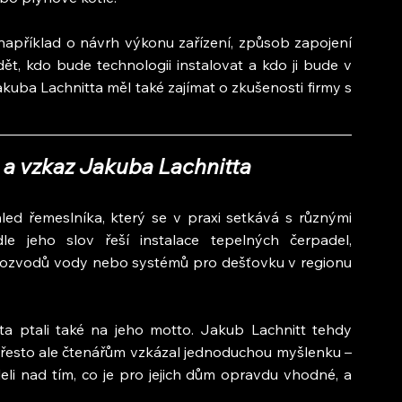
 například o návrh výkonu zařízení, způsob zapojení 
ět, kdo bude technologii instalovat a kdo ji bude v 
uba Lachnitta měl také zajímat o zkušenosti firmy s 
a vzkaz Jakuba Lachnitta
d řemeslníka, který se v praxi setkává s různými 
e jeho slov řeší instalace tepelných čerpadel, 
e rozvodů vody nebo systémů pro dešťovku v regionu 
a ptali také na jeho motto. Jakub Lachnitt tehdy 
řesto ale čtenářům vzkázal jednoduchou myšlenku – 
li nad tím, co je pro jejich dům opravdu vhodné, a 