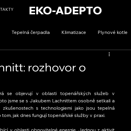
EKO-ADEPTO
TAKTY
Tepelná čerpadla
Klimatizace
Plynové kotle
tizace
Vytápění a ohřev vody
Voda a úspory
nitt: rozhovor o
á se objevují v oblasti topenářských služeb v 
pto jsme se s Jakubem Lachnittem osobně setkali a 
 zkušenostech s technologiemi jako jsou tepelná 
tom, jak dnes fungují topenářské služby v praxi.
ící v oblasti obnovitelné energie. Jednou z aktivit 