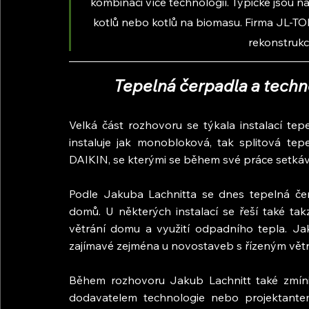
kombinaci více technologií. Typické jsou n
kotlů nebo kotlů na biomasu. Firma JL-TOP
rekonstrukc
Tepelná čerpadla a techn
Velká část rozhovoru se týkala instalací tep
instaluje jak monobloková, tak splitová tep
DAIKIN, se kterými se během své práce setkáv
Podle Jakuba Lachnitta se dnes tepelná čerp
domů. U některých instalací se řeší také tak
větrání domu a využití odpadního tepla. Jak
zajímavé zejména u novostaveb s řízeným vět
Během rozhovoru Jakub Lachnitt také zmínil
dodavatelem technologie nebo projektantem