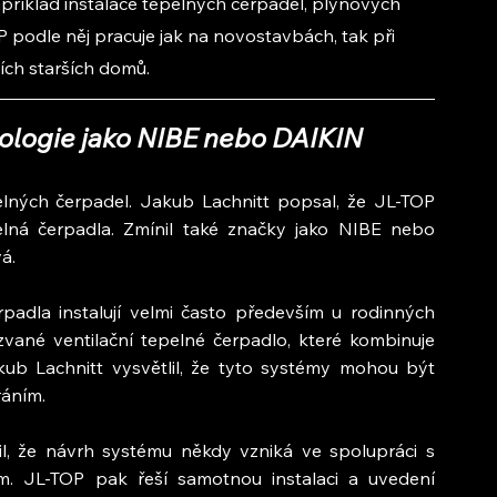
apříklad instalace tepelných čerpadel, plynových 
 podle něj pracuje jak na novostavbách, tak při 
ích starších domů.
ologie jako NIBE nebo DAIKIN
elných čerpadel. Jakub Lachnitt popsal, že JL-TOP 
elná čerpadla. Zmínil také značky jako NIBE nebo 
á.
adla instalují velmi často především u rodinných 
zvané ventilační tepelné čerpadlo, které kombinuje 
ub Lachnitt vysvětlil, že tyto systémy mohou být 
ráním.
, že návrh systému někdy vzniká ve spolupráci s 
. JL-TOP pak řeší samotnou instalaci a uvedení 