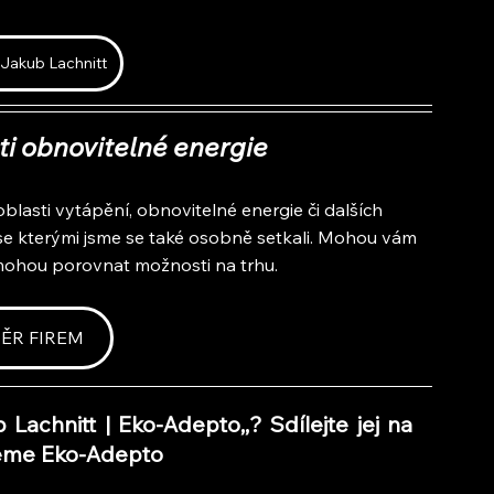
Jakub Lachnitt
sti obnovitelné energie
oblasti vytápění, obnovitelné energie či dalších 
 se kterými jsme se také osobně setkali. Mohou vám 
mohou porovnat možnosti na trhu.
ĚR FIREM
b Lachnitt | Eko-Adepto,
,
? Sdílejte jej na 
ujeme Eko-Adepto