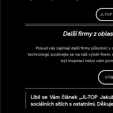
JL-TOP 
Další firmy z obla
Pokud vás zajímají další firmy působící v 
technologií, podívejte se na náš výběr firem,
být inspirací nebo vám po
VÝB
Líbil se Vám článek ,,JL-TOP Jaku
sociálních sítích s ostatními. Děk