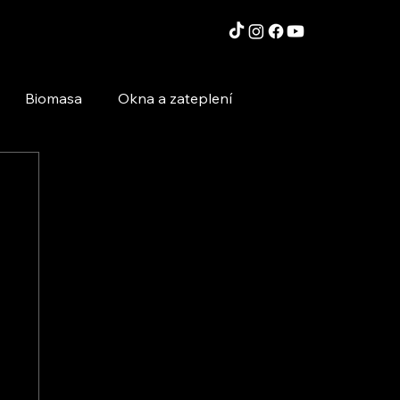
Biomasa
Okna a zateplení
Moderní technologie a stavby
Inspirace a zajímavosti