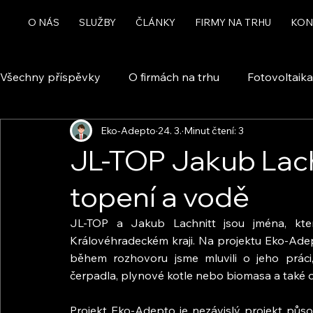
O NÁS
SLUŽBY
ČLÁNKY
FIRMY NA TRHU
KON
Všechny příspěvky
O firmách na trhu
Fotovoltaika
Eko-Adepto
24. 3.
Minut čtení: 3
Rekuperace a větrání
Chytrá domácnost a automa
JL-TOP Jakub Lach
topení a vodě
Dotace
JL-TOP a Jakub Lachnitt jsou jména, kter
Královéhradeckém kraji. Na projektu Eko-Ade
během rozhovoru jsme mluvili o jeho práci,
čerpadla, plynové kotle nebo biomasa a také o 
Projekt Eko-Adepto je nezávislý projekt působ