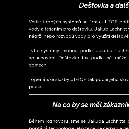
Dešťovka a dalš
Vedle topných systémů se firma JL-TOP podle
vody a řešením pro dešťovku. Jakub Lachnitt vys
nádrží nebo rozvodů vody pro využití dešťové
Tyto systémy mohou podle Jakuba Lachnit
splachování. Dešťovka tak podle něj může 
domech.
Topenářské služby JL-TOP tak podle jeho slov ča
práce.
Na co by se měl zákazník
Během rozhovoru jsme se Jakuba Lachnitta pta
poptává technologie jako tepelná čerpadla ne