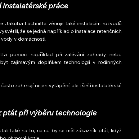
í instalatérské práce
 Jakuba Lachnitta věnuje také instalacím rozvodů 
větlil, že se jedná například o instalace retenčních 
 vody v domácnosti.
ta pomoci například při zalévání zahrady nebo 
být zajímavým doplňkem technologií v rodinných 
sto zahrnují nejen vytápění, ale i širší instalatérské 
 ptát při výběru technologie
li také na to, na co by se měl zákazník ptát, když 
bo plynové kotle.