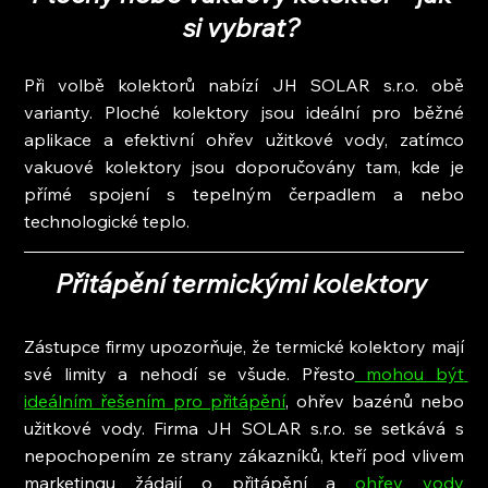
si vybrat? 
Při volbě kolektorů nabízí JH SOLAR s.r.o. obě 
varianty. Ploché kolektory jsou ideální pro běžné 
aplikace a efektivní ohřev užitkové vody, zatímco 
vakuové kolektory jsou doporučovány tam, kde je 
přímé spojení s tepelným čerpadlem a nebo 
technologické teplo.
Přitápění termickými kolektory 
Zástupce firmy upozorňuje, že termické kolektory mají 
své limity a nehodí se všude. Přesto
 mohou být 
ideálním řešením pro přitápění
, ohřev bazénů nebo 
užitkové vody. Firma JH SOLAR s.r.o. se setkává s 
nepochopením ze strany zákazníků, kteří pod vlivem 
marketingu žádají o přitápění a 
ohřev vody 