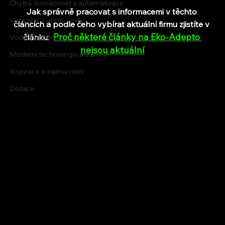
Chytrá domácnost a automatizace
Jak správně pracovat s informacemi v těchto 
Vytápění a ohřev vody
článcích a podle čeho vybírat aktuální firmu zjistíte v 
Proč některé články na Eko-Adepto 
článku:  
Voda a úspory
nejsou aktuální
Moderní technologie a stavby
Inspirace a zajímavosti
Dotace