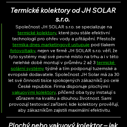
Termické kolektory od JH SOLAR 
s.r.o. 
Společnost JH SOLAR s.r.o. se specializuje na 
termické kolektory
, které jsou stále efektivní 
technologií pro ohřev vody a přitápění. Přestože 
termika dnes marketingově ustupuje
 pod tlakem 
fotovoltaiky
, nejen ve firmě JH SOLAR s.r.o. věří, že 
tyto systémy mají své pevné místo na trhu a i v této 
nelehké době montují v průměru 2 až 3 
termické 
solární systémy
 týdně a tím podporují tuzemské a 
evropské dodavatele. Společnost JH Solar má za 30 
let své činnosti tisíce spokojených zákazníků po celé 
České republice. Firma disponuje plochými i 
vakuovými kolektory
, přičemž oba typy instalují s 
důrazem na kvalitu a dlouhou životnost. Sami 
provozují testovací zařízení, kde kolektory prověřují, 
aby zákazníkům zajistili maximální efektivitu.
Plochý nebo vakuový kolektor – jak 