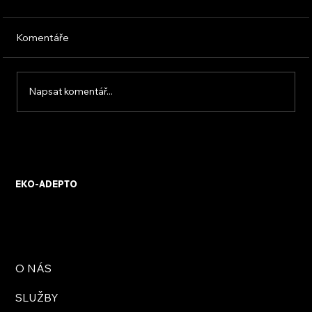
Komentáře
Napsat komentář...
KVB ENERGY s.r.o. – zkušenosti z
osobního setkání s firmou
EKO-ADEPTO
O NÁS
SLUŽBY