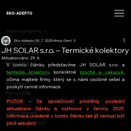
EKO-ADEPTO
Všechny příspěvky
Eko-Adepto
30. 7. 2025
Minut čtení: 3
Všechny příspěvky
JH SOLAR s.r.o. – Termické kolektory
O firmách na trhu
Aktualizováno:
29. 6.
Fotovoltaika
V tomto článku představíme JH SOLAR s.r.o. a 
termické kolektory
, konkrétně 
ploché a vakuové
, 
Tepelná čerpadla
očima majitele firmy, který se s námi osobně sešel a 
Klimatizace
poskytl cenné informace.
Plynové kotle
POZOR – Se společností proběhly poslední 
Biomasa
aktualizace článku a rozhovor v červnu 2025. 
Okna a zateplení
Informace uvedené v tomto článku tak již nemusí být 
Rekuperace a větrání
plně aktuální.