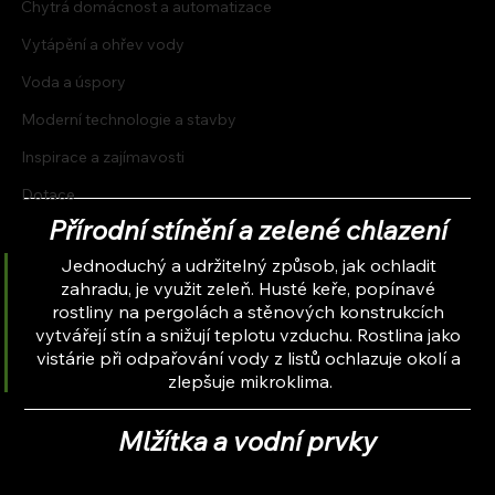
Chytrá domácnost a automatizace
Vytápění a ohřev vody
Voda a úspory
Moderní technologie a stavby
Inspirace a zajímavosti
Dotace
Přírodní stínění a zelené chlazení
Jednoduchý a udržitelný způsob, jak ochladit 
zahradu, je využit zeleň. Husté keře, popínavé 
rostliny na pergolách a stěnových konstrukcích 
vytvářejí stín a snižují teplotu vzduchu. Rostlina jako 
vistárie při odpařování vody z listů ochlazuje okolí a 
zlepšuje mikroklima.
Mlžítka a vodní prvky