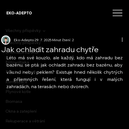
EKO-ADEPTO
Všechny příspěvky
Eko-Adepto
29. 7. 2025
Minut čtení: 2
Všechny příspěvky
Jak ochladit zahradu chytře
O firmách na trhu
Léto má své kouzlo, ale každý, kdo má zahradu bez 
Fotovoltaika
bazénu, se ptá: jak ochladit zahradu bez bazénu, aby 
víkend nebyl peklem? Existuje hned několik chytrých 
Tepelná čerpadla
a příjemných řešení, která fungují i v malých 
Klimatizace
zahradách, na terasách nebo dvorech.
Plynové kotle
Biomasa
Okna a zateplení
Rekuperace a větrání