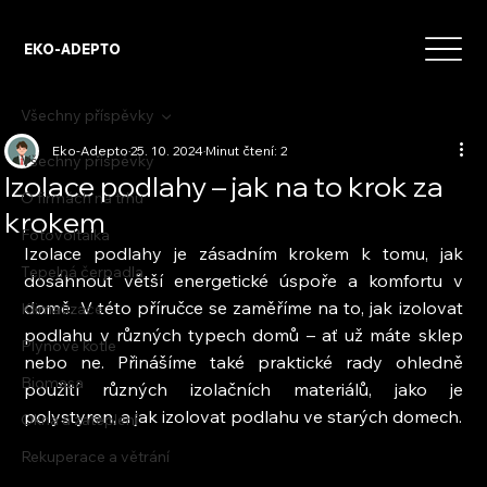
EKO-ADEPTO
Všechny příspěvky
Eko-Adepto
25. 10. 2024
Minut čtení: 2
Všechny příspěvky
Izolace podlahy – jak na to krok za
O firmách na trhu
krokem
Fotovoltaika
Izolace podlahy je zásadním krokem k tomu, jak 
Tepelná čerpadla
dosáhnout větší energetické úspoře a komfortu v 
domě. V této příručce se zaměříme na to, jak izolovat 
Klimatizace
podlahu v různých typech domů – ať už máte sklep 
Plynové kotle
nebo ne. Přinášíme také praktické rady ohledně 
Biomasa
použití různých izolačních materiálů, jako je 
polystyren, a jak izolovat podlahu ve starých domech.
Okna a zateplení
Rekuperace a větrání