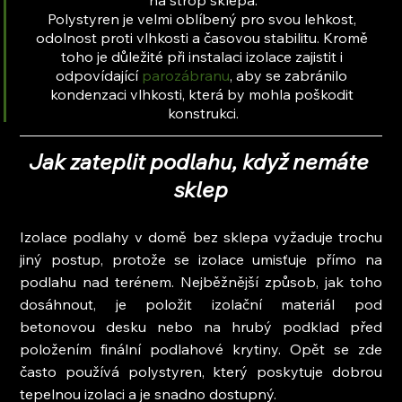
na strop sklepa.
Polystyren je velmi oblíbený pro svou lehkost, 
odolnost proti vlhkosti a časovou stabilitu. Kromě 
toho je důležité při instalaci izolace zajistit i 
odpovídající 
parozábranu
, aby se zabránilo 
kondenzaci vlhkosti, která by mohla poškodit 
konstrukci.
Jak zateplit podlahu, když nemáte 
sklep
Izolace podlahy v domě bez sklepa vyžaduje trochu 
jiný postup, protože se izolace umisťuje přímo na 
podlahu nad terénem. Nejběžnější způsob, jak toho 
dosáhnout, je položit izolační materiál pod 
betonovou desku nebo na hrubý podklad před 
položením finální podlahové krytiny. Opět se zde 
často používá polystyren, který poskytuje dobrou 
tepelnou izolaci a je snadno dostupný.