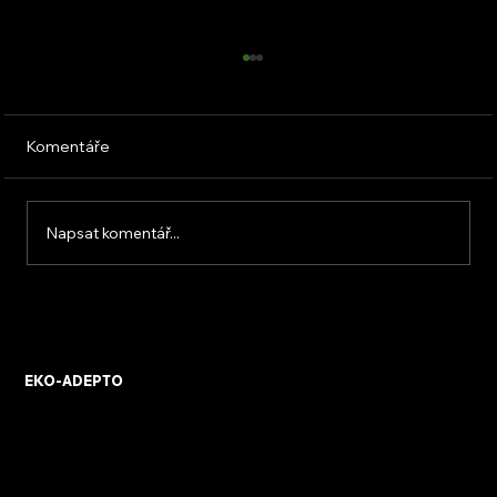
Komentáře
Napsat komentář...
Zateplení fasády: Cena a dotace
EKO-ADEPTO