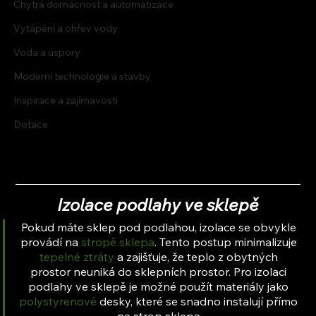
Chytrá domácnost a automatizace
Vytápění a ohřev vody
Voda a úspory
Moderní technologie a stavby
Inspirace a zajímavosti
Dotace
Izolace podlahy ve sklepě
Pokud máte sklep pod podlahou, izolace se obvykle 
provádí na 
stropě sklepa
. Tento postup minimalizuje 
tepelné ztráty
 a zajišťuje, že teplo z obytných 
prostor neuniká do sklepních prostor. Pro izolaci 
podlahy ve sklepě je možné použít materiály jako 
polystyrenové
 desky, které se snadno instalují přímo 