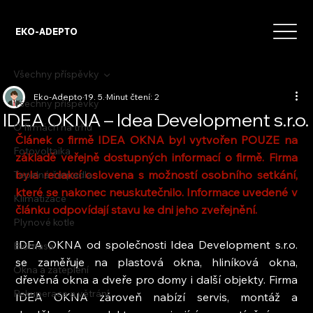
EKO-ADEPTO
Všechny příspěvky
Eko-Adepto
19. 5.
Minut čtení: 2
Všechny příspěvky
IDEA OKNA – Idea Development s.r.o.
O firmách na trhu
Článek o firmě IDEA OKNA byl vytvořen POUZE na 
Fotovoltaika
základě veřejně dostupných informací o firmě. Firma 
byla redakcí oslovena s možností osobního setkání, 
Tepelná čerpadla
které se nakonec neuskutečnilo. Informace uvedené v 
Klimatizace
článku odpovídají stavu ke dni jeho zveřejnění.
Plynové kotle
IDEA OKNA od společnosti Idea Development s.r.o. 
Biomasa
se zaměřuje na plastová okna, hliníková okna, 
Okna a zateplení
dřevěná okna a dveře pro domy i další objekty. Firma 
Rekuperace a větrání
IDEA OKNA zároveň nabízí servis, montáž a 