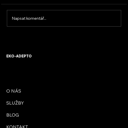
Napsat komentář...
KVB ENERGY s.r.o. – zkušenosti z
osobního setkání s firmou
EKO-ADEPTO
O NÁS
SLUŽBY
BLOG
KONTAKT