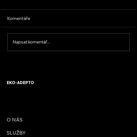
Komentáře
Napsat komentář...
KVB ENERGY s.r.o. – zkušenosti z
osobního setkání s firmou
EKO-ADEPTO
O NÁS
SLUŽBY