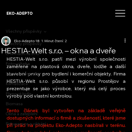
EKO-ADEPTO
Všechny příspěvky
Eko-Adepto
18. 1.
Minut čtení: 2
Všechny příspěvky
HESTIA-Welt s.r.o. – okna a dveře
O firmách na trhu
HESTIA-Welt s.r.o. patří mezi výrobní společnosti 
Fotovoltaika
zaměřené na plastová okna, dveře, lodžie a další 
stavební prvky pro bydlení i komerční objekty. Firma 
Tepelná čerpadla
HESTIA-Welt s.r.o. působí v regionu Prostějov a 
Klimatizace
prezentuje se jako výrobce, který má celý proces 
Plynové kotle
výroby pod vlastní kontrolou.
Biomasa
Tento článek byl vytvořen na základě veřejně 
Okna a zateplení
dostupných informací o firmě a zkušeností, které jsme 
Rekuperace a větrání
při práci na projektu Eko-Adepto nasbírali v terénu. 