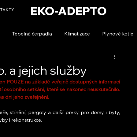
EKO-ADEPTO
TAKTY
Tepelná čerpadla
Klimatizace
Plynové kotle
tizace
Vytápění a ohřev vody
Voda a úspory
. a jejich služby
ořen POUZE na základě veřejně dostupných informací 
í osobního setkání, které se nakonec neuskutečnilo. 
e dni jeho zveřejnění.
ře, stínění, pergoly a další prvky pro domy i byty, 
by i rekonstrukce.