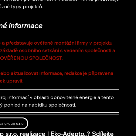
různé typy projektů.
né informace
a představuje ověřené montážní firmy v projektu 
 základě osobního setkání s vedením společnosti a 
 OVĚŘENOU SPOLEČNOST.
ebo aktualizovat informace, redakce je připravena 
ek upravit.
oj informací v oblasti obnovitelné energie a tento 
lý pohled na nabídku společnosti.
a group s.r.o.
 s.r.o. realizace | Eko-Adepto,
,
? Sdílejte 