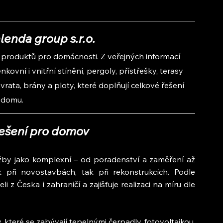
enda group s.r.o.
io produktů pro domácnosti. Z veřejných informací 
ovní i vnitřní stínění, pergoly, přístřešky, terasy 
vrata, brány a ploty, které doplňují celkové řešení 
domu.
ešení pro domov
užby jako komplexní – od poradenství a zaměření až 
ři novostavbách, tak při rekonstrukcích. Podle 
z Česka i zahraničí a zajišťuje realizaci na míru dle 
 které se zabývají tepelnými čerpadly, fotovoltaikou, 