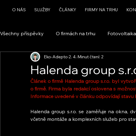
O NÁS
SLUŽBY
ČLÁNKY
FIRMY NA TRHU
KON
Všechny příspěvky
O firmách na trhu
Fotovoltaika
Eko-Adepto
2. 4.
Minut čtení: 2
Rekuperace a větrání
Chytrá domácnost a automa
Halenda group s.r.o
Článek o firmě Halenda group s.r.o. byl vytv
Dotace
o firmě. Firma byla redakcí oslovena s možnost
Informace uvedené v článku odpovídají stavu k
Halenda group s.r.o. se zaměřuje na okna, dve
včetně montáže a komplexních služeb pro stav