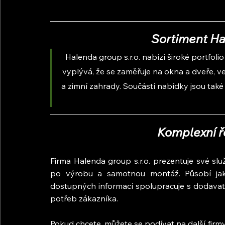
Sortiment Hal
Halenda group s.r.o. nabízí široké portfol
vyplývá, že se zaměřuje na okna a dveře, venk
a zimní zahrady. Součástí nabídky jsou také 
Komplexní ř
Firma Halenda group s.r.o. prezentuje své sl
po výrobu a samotnou montáž. Působí jak p
dostupných informací spolupracuje s dodavateli 
potřeb zákazníka.
Pokud chcete, můžete se podívat na další firmy,