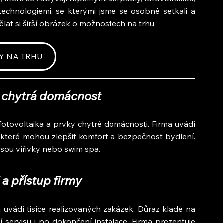
technologiemi, se kterými jsme se osobně setkali a 
lat si širší obrázek o možnostech na trhu.
Y NA TRHU
a chytrá domácnost
fotovoltaika a prvky chytré domácnosti. Firma uvádí 
 které mohou zlepšit komfort a bezpečnost bydlení. 
 jsou vířivky nebo swim spa.
 a přístup firmy
 uvádí tisíce realizovaných zakázek. Důraz klade na 
í servisu i po dokončení instalace. Firma prezentuje 