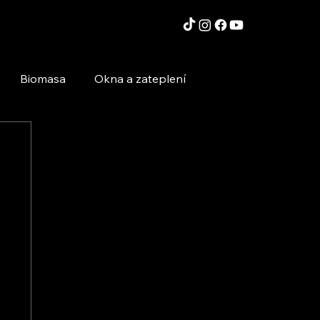
Biomasa
Okna a zateplení
Moderní technologie a stavby
Inspirace a zajímavosti