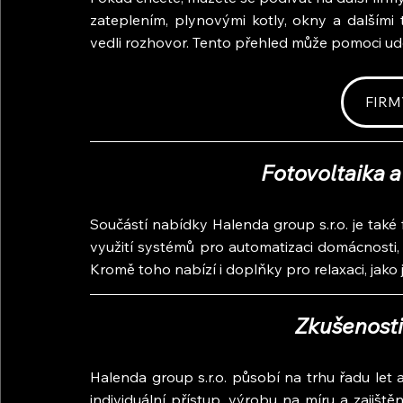
zateplením, plynovými kotly, okny a dalšími 
vedli rozhovor. Tento přehled může pomoci udě
FIRM
Fotovoltaika 
Součástí nabídky Halenda group s.r.o. je také 
využití systémů pro automatizaci domácnosti,
Kromě toho nabízí i doplňky pro relaxaci, jako
Zkušenosti
Halenda group s.r.o. působí na trhu řadu let a
individuální přístup, výrobu na míru a zajištěn