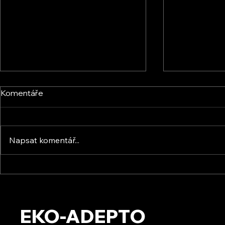
Komentáře
Napsat komentář...
Energic Sun s.r.o. - Osobní
KVB ENERGY 
setkání
zkušenosti 
setkání s f
EKO-ADEPTO