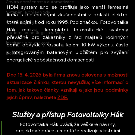
Chytrá domácnost a automatizace
HDM systém s.r.o. se profiluje jako menší řemeslná 
Vytápění a ohřev vody
firma s dlouholetými zkušenostmi v oblasti elektro, 
které sbírá již od roku 1995. Pod značkou Fotovoltaika 
Voda a úspory
Hák realizují kompletní fotovoltaické systémy 
Moderní technologie a stavby
převážně pro zákazníky z řad majitelů rodinných 
Inspirace a zajímavosti
domů, obvykle v rozsahu kolem 10 kW výkonu, často 
s integrovaným bateriovým uložištěm pro zvýšení 
Dotace
energetické soběstačnosti domácnosti.
Dne 15. 4. 2026 byla firma znovu oslovena s možností 
aktualizace článku, kterou nevyužila; více informací o 
tom, jak takové články vznikají a jaké jsou podmínky 
jejich úprav, naleznete 
ZDE.
Služby a přístup Fotovoltaiky Hák
Fotovoltaika Hák uvádí, že veškeré návrhy, 
projektové práce a montáže realizuje vlastními 