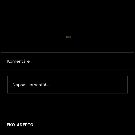
Komentáře
Napsat komentář...
KVB ENERGY s.r.o. – zkušenosti z
osobního setkání s firmou
EKO-ADEPTO