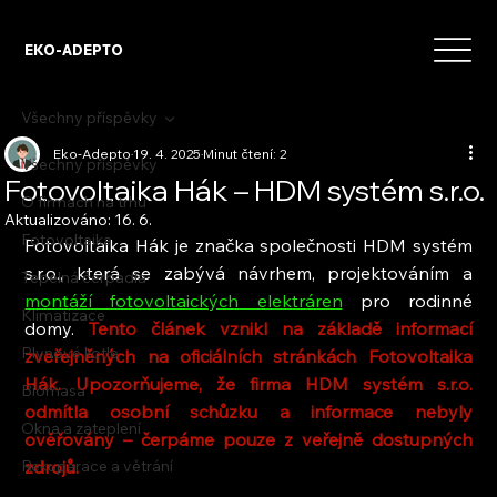
EKO-ADEPTO
Všechny příspěvky
Eko-Adepto
19. 4. 2025
Minut čtení: 2
Všechny příspěvky
Fotovoltaika Hák – HDM systém s.r.o.
O firmách na trhu
Aktualizováno:
16. 6.
Fotovoltaika
Fotovoltaika Hák je značka společnosti HDM systém 
s.r.o., která se zabývá návrhem, projektováním a 
Tepelná čerpadla
montáží fotovoltaických elektráren
 pro rodinné 
Klimatizace
domy.
 Tento článek vznikl na základě informací 
Plynové kotle
zveřejněných na oficiálních stránkách Fotovoltaika 
Hák. Upozorňujeme, že firma HDM systém s.r.o. 
Biomasa
odmítla osobní schůzku a informace nebyly 
Okna a zateplení
ověřovány – čerpáme pouze z veřejně dostupných 
Rekuperace a větrání
zdrojů.