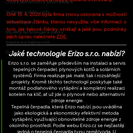
Chytrá domácnost a automatizace
Vytápění a ohřev vody
Dne 15. 4. 2026 byla firma znovu oslovena s možností 
aktualizace článku, kterou nevyužila; více informací o 
Voda a úspory
tom, jak takové články vznikají a jaké jsou podmínky 
Moderní technologie a stavby
jejich úprav, naleznete 
ZDE.
Inspirace a zajímavosti
Jaké technologie Erizo s.r.o. nabízí?
Dotace
Erizo s.r.o. se zaměřuje především na instalaci a servis 
tepelných čerpadel, plynových kotlů a solárních 
systémů. Firma realizuje jak malé, tak i rozsáhlejší 
projekty. Kromě těchto technologií poskytuje také 
montáž podlahového vytápění a kompletní realizaci 
kotelen na klíč, ať už jde o plynové nebo alternativní 
zdroje energie.
Tepelná čerpadla, která Erizo nabízí, jsou uváděna 
jako ekologická a ekonomicky efektivní metoda 
vytápění, využívající obnovitelné zdroje energie z 
okolního prostředí. Podle webu Erizo.cz se nejčastěji 
jedná o tepelná čerpadla typu země/voda. U 