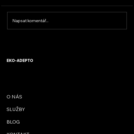
Napsat komentář...
KVB ENERGY s.r.o. – zkušenosti z
osobního setkání s firmou
EKO-ADEPTO
O NÁS
SLUŽBY
BLOG