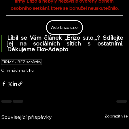
firmy Erizo a nebyly nezávisle ověřeny během 
osobního setkání, které se bohužel neuskutečnilo.
Web Erizo s.r.o.
Líbil se Vám článek ,,Erizo s.r.o.,
,
? Sdílejte 
jej na sociálních sítích s ostatními. 
Děkujeme Eko-Adepto
FIRMY - BEZ schůzky
O firmách na trhu
Zobrazit vše
Související příspěvky