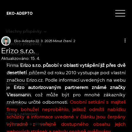
EKO-ADEPTO
Všechny příspěvky
Eko-Adepto
22. 3. 2025
Minut čtení: 2
Všechny příspěvky
Erizo s.r.o.
O firmách na trhu
Aktualizováno:
15. 4.
Fotovoltaika
Firma 
Erizo s.r.o. působí v oblasti vytápění již přes dvě 
desetiletí
, přičemž od roku 2010 vystupuje pod vlastní 
Tepelná čerpadla
značkou Erizo.cz. Podle informací uvedených na webu 
Klimatizace
je 
Erizo autorizovaným partnerem známé značky 
Plynové kotle
Viessmann
, což může být pro mnohé zákazníky 
známkou určité odbornosti. 
Osobní setkání s majiteli 
Biomasa
firmy bohužel neproběhlo, jelikož odmítli nabídku 
Okna a zateplení
schůzky a informace uvedené v článku jsou čerpány 
Rekuperace a větrání
výhradně z veřejně dostupného obsahu jejich 
webových stránek a nebyly osobně ověřovány.