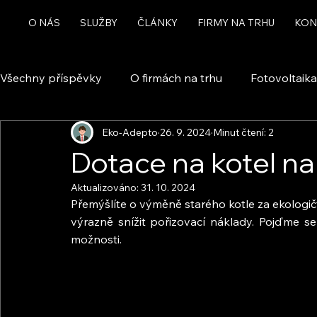
O NÁS
SLUŽBY
ČLÁNKY
FIRMY NA TRHU
KON
Všechny příspěvky
O firmách na trhu
Fotovoltaika
Eko-Adepto
26. 9. 2024
Minut čtení: 2
Rekuperace a větrání
Chytrá domácnost a automa
Dotace na kotel na
Aktualizováno:
31. 10. 2024
Dotace
Přemýšlíte o výměně starého kotle za ekologič
výrazně snížit pořizovací náklady. Pojďme se 
možnosti.