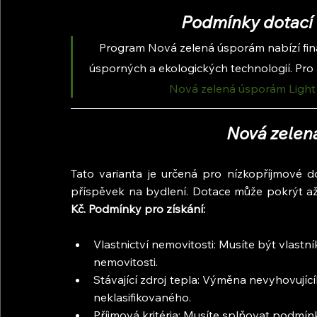
Podmínky dotací
Program Nová zelená úsporám nabízí finan
úsporných a ekologických technologií. Pro ko
Nová zelená úsporám Light
Nová zelen
Tato varianta je určená pro nízkopříjmové d
příspěvek na bydlení. Dotace může pokrýt a
Kč. Podmínky pro získání:
Vlastnictví nemovitosti: Musíte být vlast
nemovitosti.
Stávající zdroj tepla: Výměna nevyhovující
neklasifikovaného.
Příjmová kritéria: Musíte splňovat podmínk