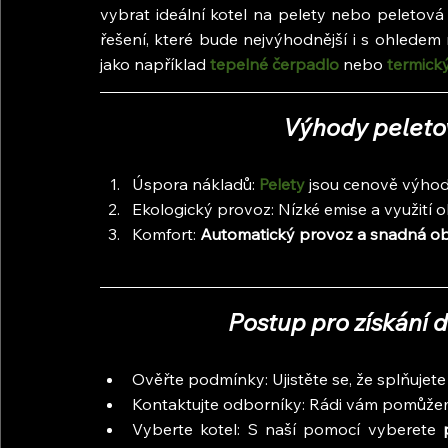
vybrat ideální kotel na pelety nebo peletov
řešení, které bude nejvýhodnější i s ohledem 
jako například 
tepelné čerpadlo
 nebo 
termick
Výhody peleto
Úspora nákladů: 
Pelety
 jsou cenově výhod
Ekologický provoz: Nízké emise a využití o
Komfort:
 Automatický provoz a snadná ob
Postup pro získání d
Ověřte podmínky: Ujistěte se, že splňujet
Kontaktujte odborníky: Rádi vám pomůže
Vyberte kotel: S naší pomocí vyberete
 