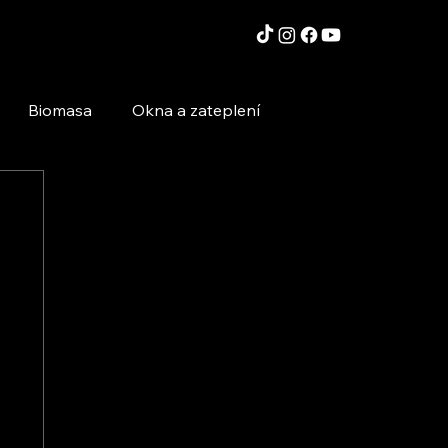
Biomasa
Okna a zateplení
Moderní technologie a stavby
Inspirace a zajímavosti