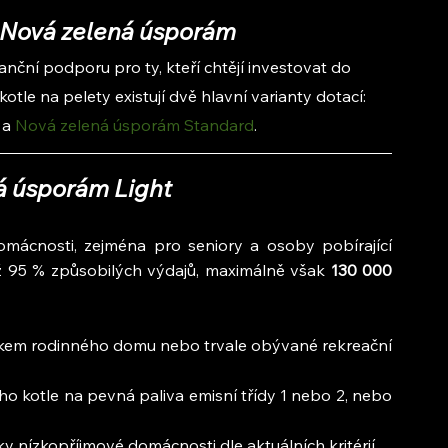
 Nová zelená úsporám
ční podporu pro ty, kteří chtějí investovat do 
tle na pelety existují dvě hlavní varianty dotací: 
 a 
Nová zelená úsporám Standard
.
á úsporám Light
omácnosti, zejména pro seniory a osoby pobírající 
ž 95 % způsobilých výdajů, maximálně však
 130 000 
níkem rodinného domu nebo trvale obývané rekreační 
ho kotle na pevná paliva emisní třídy 1 nebo 2, nebo 
y nízkopříjmové domácnosti dle aktuálních kritérií.