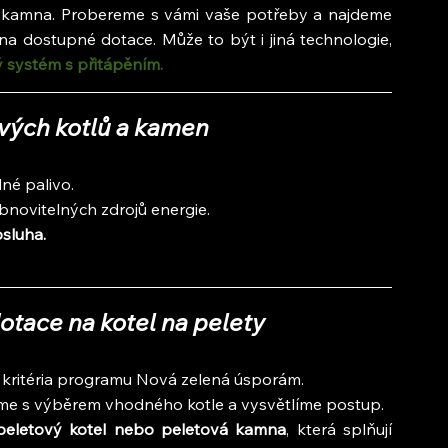
á kamna. Probereme s vámi vaše potřeby a najdeme 
na dostupné dotace. Může to být i jiná technologie, 
ý systém s přitápěním.
vých kotlů a kamen
né palivo.
bnovitelných zdrojů energie.
sluha.
otace na kotel na pelety
e kritéria programu Nová zelená úsporám.
me s výběrem vhodného kotle a vysvětlíme postup.
peletový kotel nebo peletová kamna
, která splňují 