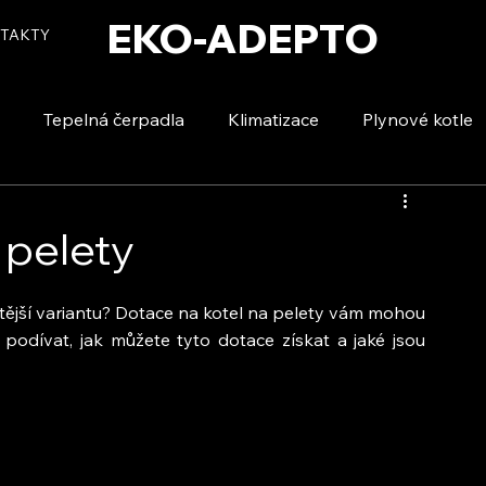
EKO-ADEPTO
TAKTY
Tepelná čerpadla
Klimatizace
Plynové kotle
tizace
Vytápění a ohřev vody
Voda a úspory
 pelety
tější variantu? Dotace na kotel na pelety vám mohou 
podívat, jak můžete tyto dotace získat a jaké jsou 