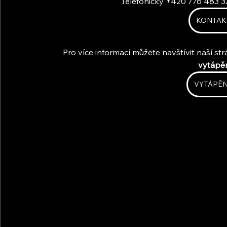
Telefonicky +420 776 483 3
KONTAK
Pro více informací můžete navštívit naší st
vytápě
VYTÁPĚN