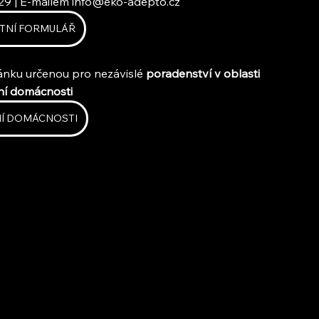
29 | E-mailem 
info@eko-adepto.cz
TNÍ FORMULÁŘ
ránku určenou pro nezávislé 
poradenství v oblasti 
ní domácnosti
Í DOMÁCNOSTI