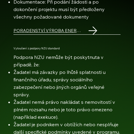
Dokumentace: Při podání žádosti a po
dokončení projektu musí být předloženy
všechny požadované dokumenty
PORADENSTVÍ VÝROBA ENERGIE
Vyloučení z podpory NZU standard
Podpora NZU nemůže být poskytnuta v
případě, že:​​
Žadatel má závazky po lhůtě splatnosti u
finančního úřadu, správy sociálního
zabezpečení nebo jiných orgánů veřejné
správy.
Žadatel nemá právo nakládat s nemovitostí v
plném rozsahu nebo je toto právo omezeno
(například exekuce).
Žadatel je podnikem v obtížích nebo nesplňuje
další specifické podmínky uvedené v programu.​