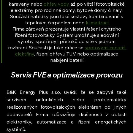
karavany nebo 
ohřev vody
 až po větší fotovoltaické 
elektrárny pro rodinné domy, bytové domy či haly. 
Součástí nabídky jsou také sestavy kombinované s 
tepelným čerpadlem nebo 
klimatizací.
Firma zároveň prezentuje vlastní řešení chytrého 
řízení fotovoltaiky. Systém umožňuje sledování 
výroby, spotřeby i přetoků do sítě v jednom 
rozhraní. Součástí je také práce se 
spotovými cenami 
elektřiny
, řízení ohřevu TUV nebo optimalizace 
nabíjení baterií.
Servis FVE a optimalizace provozu
B&K Energy Plus s.r.o. uvádí, že se zabývá také 
servisem nefunkčních nebo problematicky 
realizovaných fotovoltaických elektráren od jiných 
dodavatelů. Firma zdůrazňuje zkušenosti v oblasti 
elektroniky, automatizace a řízení energetických 
systémů.