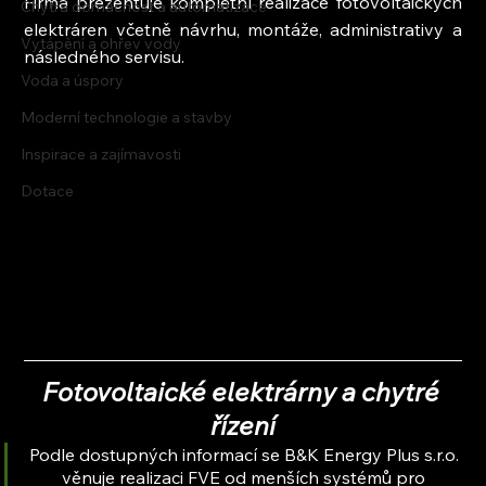
Firma prezentuje kompletní realizace fotovoltaických 
Chytrá domácnost a automatizace
elektráren včetně návrhu, montáže, administrativy a 
Vytápění a ohřev vody
následného servisu.
Voda a úspory
Moderní technologie a stavby
Inspirace a zajímavosti
Dotace
Fotovoltaické elektrárny a chytré 
řízení
Podle dostupných informací se B&K Energy Plus s.r.o. 
věnuje realizaci FVE od menších systémů pro 