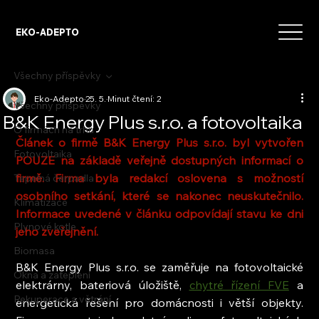
EKO-ADEPTO
Všechny příspěvky
Eko-Adepto
25. 5.
Minut čtení: 2
Všechny příspěvky
B&K Energy Plus s.r.o. a fotovoltaika
O firmách na trhu
Článek o firmě B&K Energy Plus s.r.o. byl vytvořen 
Fotovoltaika
POUZE na základě veřejně dostupných informací o 
firmě. Firma byla redakcí oslovena s možností 
Tepelná čerpadla
osobního setkání, které se nakonec neuskutečnilo. 
Klimatizace
Informace uvedené v článku odpovídají stavu ke dni 
Plynové kotle
jeho zveřejnění.
Biomasa
B&K Energy Plus s.r.o. se zaměřuje na fotovoltaické 
Okna a zateplení
elektrárny, bateriová úložiště, 
chytré řízení FVE
 a 
Rekuperace a větrání
energetická řešení pro domácnosti i větší objekty. 