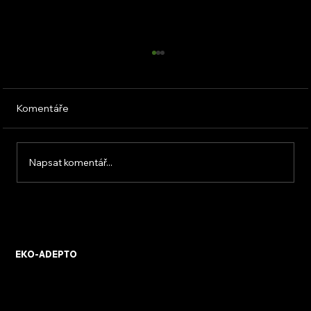
Komentáře
Napsat komentář...
KVB ENERGY s.r.o. – zkušenosti z
osobního setkání s firmou
EKO-ADEPTO