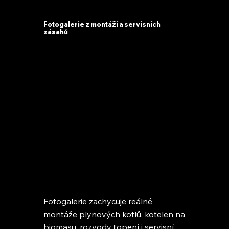
Fotogalerie z montáží a servisních
zásahů
Fotogalerie zachycuje reálné
montáže plynových kotlů, kotelen na
biomasu, rozvody topení i servisní