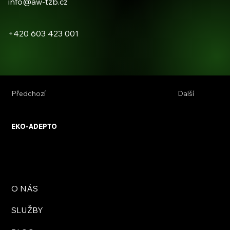
info@aw-tzb.cz
+420 603 423 001
Předchozí
Další
EKO-ADEPTO
O NÁS
SLUŽBY