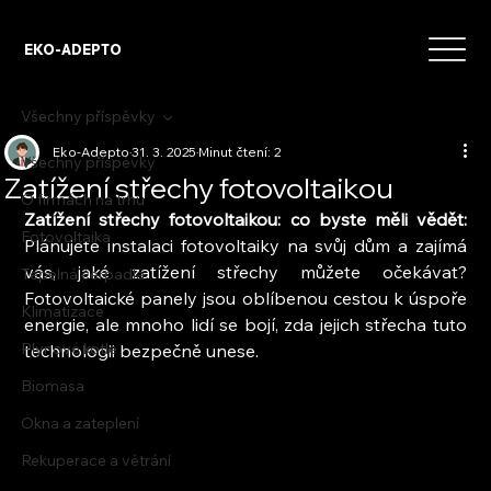
EKO-ADEPTO
Všechny příspěvky
Eko-Adepto
31. 3. 2025
Minut čtení: 2
Všechny příspěvky
Zatížení střechy fotovoltaikou
O firmách na trhu
Zatížení střechy fotovoltaikou: co byste měli vědět:
Fotovoltaika
Plánujete instalaci fotovoltaiky na svůj dům a zajímá 
vás, jaké zatížení střechy můžete očekávat? 
Tepelná čerpadla
Fotovoltaické panely jsou oblíbenou cestou k úspoře 
Klimatizace
energie, ale mnoho lidí se bojí, zda jejich střecha tuto 
Plynové kotle
technologii bezpečně unese.
Biomasa
Okna a zateplení
Rekuperace a větrání