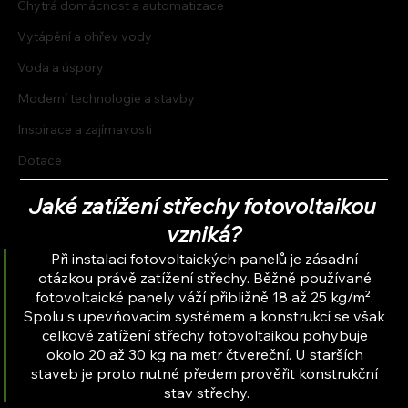
Chytrá domácnost a automatizace
Vytápění a ohřev vody
Voda a úspory
Moderní technologie a stavby
Inspirace a zajímavosti
Dotace
Jaké zatížení střechy fotovoltaikou 
vzniká?
Při instalaci fotovoltaických panelů je zásadní 
otázkou právě zatížení střechy. Běžně používané 
fotovoltaické panely váží přibližně 18 až 25 kg/m². 
Spolu s upevňovacím systémem a konstrukcí se však 
celkové zatížení střechy fotovoltaikou pohybuje 
okolo 20 až 30 kg na metr čtvereční. U starších 
staveb je proto nutné předem prověřit konstrukční 
stav střechy.