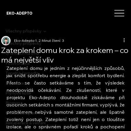
EKO-ADEPTO
Všechny příspěvky
Eko-Adepto
1. 2.
Minut čtení: 3
Všechny příspěvky
Zateplení domu krok za krokem – co
O firmách na trhu
má největší vliv
Fotovoltaika
Zateplení domu je jedním z nejúčinnějších způsobů, 
Tepelná čerpadla
jak snížit spotřebu energie a zlepšit komfort bydlení. 
Přesto se často setkáváme s tím, že výsledek 
Klimatizace
neodpovídá očekávání. Ze zkušeností, které v 
Plynové kotle
projektu Eko-Adepto dlouhodobě získáváme při 
Biomasa
osobních setkáních s montážními firmami, vyplývá, že 
problémem nebývá samotné zateplení, ale špatně 
Okna a zateplení
zvolený postup. Zateplení totiž není jen o tloušťce 
Rekuperace a větrání
izolace, ale o správném pořadí kroků a pochopení 