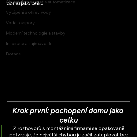
Chytrá domácnost a automatizace
domu jako celku.
Vytápění a ohřev vody
Voda a úspory
Moderní technologie a stavby
Inspirace a zajímavosti
Dotace
Krok první: pochopení domu jako 
celku
Z rozhovorů s montážními firmami se opakovaně 
potvrzuje, že největší chybou je začít zateplovat bez 