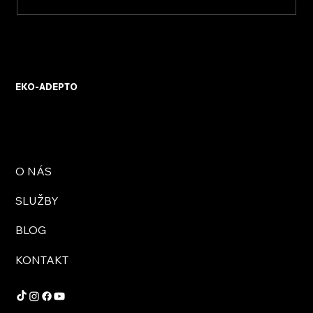
Jak poznat tepelné mosty v rodinném
domě
EKO-ADEPTO
O NÁS
SLUŽBY
BLOG
KONTAKT