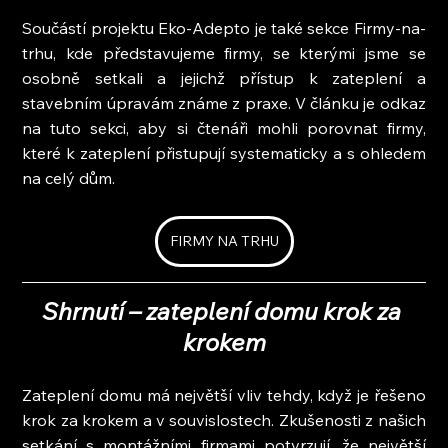
Součástí projektu Eko-Adepto je také sekce Firmy-na-
trhu, kde představujeme firmy, se kterými jsme se 
osobně setkali a jejichž přístup k zateplení a 
stavebním úpravám známe z praxe. V článku je odkaz 
na tuto sekci, aby si čtenáři mohli porovnat firmy, 
které k zateplení přistupují systematicky a s ohledem 
na celý dům.
FIRMY NA TRHU
Shrnutí – zateplení domu krok za 
krokem
Zateplení domu má největší vliv tehdy, když je řešeno 
krok za krokem a v souvislostech. Zkušenosti z našich 
setkání s montážními firmami potvrzují, že největší 