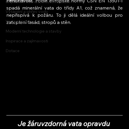
nehořlavost
. Podle evropské normy ČSN EN 13501-1 
Chytrá domácnost a automatizace
spadá minerální vata do třídy A1, což znamená, že 
Vytápění a ohřev vody
nepřispívá k požáru. To ji dělá ideální volbou pro 
Voda a úspory
zateplení fasád, stropů a stěn.
Moderní technologie a stavby
Inspirace a zajímavosti
Dotace
Je žáruvzdorná vata opravdu 