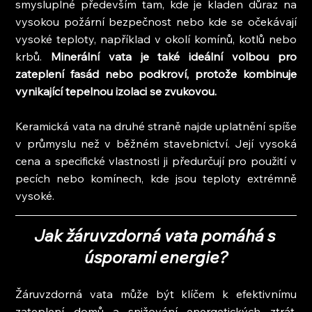
smysluplné především tam, kde je kladen důraz na 
vysokou požární bezpečnost nebo kde se očekávají 
vysoké teploty, například v okolí komínů, kotlů nebo 
krbů. 
Minerální vata je také ideální volbou pro 
zateplení fasád nebo podkroví, protože kombinuje 
vynikající tepelnou izolaci se zvukovou.
Keramická vata na druhé straně najde uplatnění spíše 
v průmyslu než v běžném stavebnictví. Její vysoká 
cena a specifické vlastnosti ji předurčují pro použití v 
pecích nebo komínech, kde jsou teploty extrémně 
vysoké.
Jak žáruvzdorná vata pomáhá s 
úsporami energie?
Žáruvzdorná vata může být klíčem k efektivnímu 
zateplení domů a snižování energetických ztrát. 