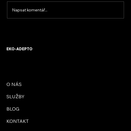
Napsat komentář...
Stříkaná PUR pěna - efektivní izolace
EKO-ADEPTO
O NÁS
SLUŽBY
BLOG
KONTAKT