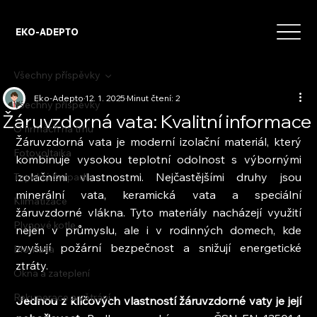
EKO-ADEPTO
Všechny příspěvky
Eko-Adepto
12. 1. 2025
Minut čtení: 2
Všechny příspěvky
Žáruvzdorná vata: Kvalitní informace
O firmách na trhu
Žáruvzdorná vata je moderní izolační materiál, který 
Fotovoltaika
kombinuje vysokou teplotní odolnost s výbornými 
izolačními vlastnostmi. Nejčastějšími druhy jsou 
Tepelná čerpadla
minerální vata, keramická vata a speciální 
Klimatizace
žáruvzdorné vlákna. Tyto materiály nacházejí využití 
Plynové kotle
nejen v průmyslu, ale i v rodinných domech, kde 
zvyšují požární bezpečnost a snižují energetické 
Biomasa
ztráty.
Okna a zateplení
Rekuperace a větrání
Jednou z klíčových vlastností žáruvzdorné vaty je její 