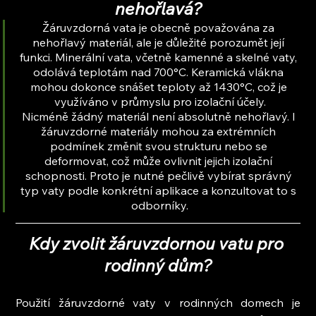
nehořlavá?
Žáruvzdorná vata je obecně považována za 
nehořlavý materiál, ale je důležité porozumět její 
funkci. Minerální vata, včetně kamenné a skelné vaty, 
odolává teplotám nad 700°C. Keramická vlákna 
mohou dokonce snášet teploty až 1430°C, což je 
využíváno v průmyslu pro izolační účely.
Nicméně žádný materiál není absolutně nehořlavý. I 
žáruvzdorné materiály mohou za extrémních 
podmínek změnit svou strukturu nebo se 
deformovat, což může ovlivnit jejich izolační 
schopnosti. Proto je nutné pečlivě vybírat správný 
typ vaty podle konkrétní aplikace a konzultovat to s 
odborníky.
Kdy zvolit žáruvzdornou vatu pro 
rodinný dům?
Použití žáruvzdorné vaty v rodinných domech je 