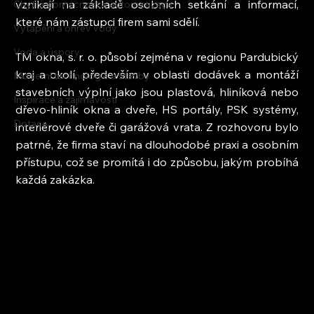
vznikají na základě osobních setkání a informací, 
Chytrá domácnost a automatizace
které nám zástupci firem sami sdělí.
Vytápění a ohřev vody
Voda a úspory
TM okna, s. r. o. působí zejména v regionu Pardubický 
kraj a okolí, především v oblasti dodávek a montáží 
Moderní technologie a stavby
stavebních výplní jako jsou plastová, hliníková nebo 
Inspirace a zajímavosti
dřevo-hliník okna a dveře, HS portály, PSK systémy, 
Dotace
interiérové dveře či garážová vrata. Z rozhovoru bylo 
patrné, že firma staví na dlouhodobé praxi a osobním 
přístupu, což se promítá i do způsobu, jakým probíhá 
každá zakázka.