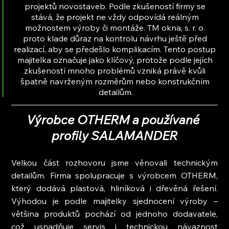
projektů novostaveb. Podle zkušeností firmy se 
stává, že projekt ne vždy odpovídá reálným 
možnostem výroby či montáže. TM okna, s. r. o. 
proto klade důraz na kontrolu návrhu ještě před 
realizací, aby se předešlo komplikacím. Tento postup 
majitelka označuje jako klíčový, protože podle jejích 
zkušeností mnoho problémů vzniká právě kvůli 
špatně navrženým rozměrům nebo konstrukčním 
detailům.
Výrobce OTHERM a používané 
profily SALAMANDER
Velkou část rozhovoru jsme věnovali technickým 
detailům. Firma spolupracuje s výrobcem OTHERM, 
který dodává plastová, hliníková i dřevěná řešení. 
Výhodou je podle majitelky sjednocení výroby – 
většina produktů pochází od jednoho dodavatele, 
což usnadňuje servis i technickou návaznost 