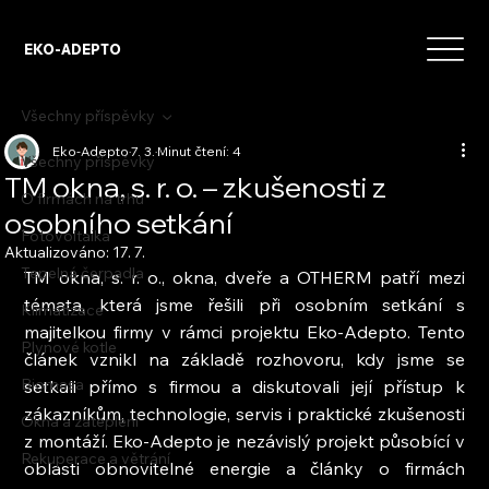
EKO-ADEPTO
Všechny příspěvky
Eko-Adepto
7. 3.
Minut čtení: 4
Všechny příspěvky
TM okna, s. r. o. – zkušenosti z
O firmách na trhu
osobního setkání
Fotovoltaika
Aktualizováno:
17. 7.
Tepelná čerpadla
TM okna, s. r. o., okna, dveře a OTHERM patří mezi 
témata, která jsme řešili při osobním setkání s 
Klimatizace
majitelkou firmy v rámci projektu Eko-Adepto. Tento 
Plynové kotle
článek vznikl na základě rozhovoru, kdy jsme se 
Biomasa
setkali přímo s firmou a diskutovali její přístup k 
zákazníkům, technologie, servis i praktické zkušenosti 
Okna a zateplení
z montáží. Eko-Adepto je nezávislý projekt působící v 
Rekuperace a větrání
oblasti obnovitelné energie a články o firmách 