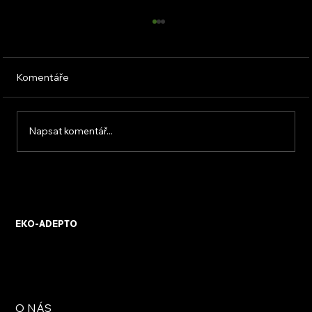
Komentáře
Napsat komentář...
KVB ENERGY s.r.o. – zkušenosti z
osobního setkání s firmou
EKO-ADEPTO
O NÁS