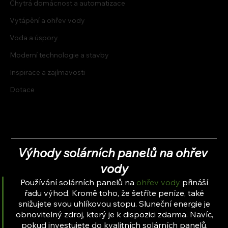
Chytrá domácnost a automatizace
Vytápění a ohřev vody
Voda a úspory
Moderní technologie a stavby
Inspirace a zajímavosti
Dotace
Výhody solárních panelů na ohřev 
vody
Používání solárních panelů na 
ohřev vody
 přináší 
řadu výhod. Kromě toho, že šetříte peníze, také 
snižujete svou uhlíkovou stopu. Sluneční energie je 
obnovitelný zdroj, který je k dispozici zdarma. Navíc, 
pokud investujete do kvalitních solárních panelů, 