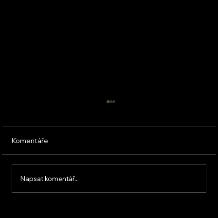
Komentáře
Napsat komentář...
Solární ohřívač vody: Nezávislé