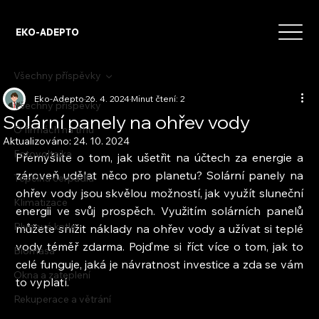
EKO-ADEPTO
Všechny příspěvky
Eko-Adepto
26. 4. 2024
Minut čtení: 2
Všechny příspěvky
Solární panely na ohřev vody
O firmách na trhu
Aktualizováno:
24. 10. 2024
Fotovoltaika
Přemýšlíte o tom, jak ušetřit na účtech za energie a 
zároveň udělat něco pro planetu? Solární panely na 
Tepelná čerpadla
ohřev vody jsou skvělou možností, jak využít sluneční 
Klimatizace
energii ve svůj prospěch. Využitím solárních panelů 
Plynové kotle
můžete snížit náklady na ohřev vody a užívat si teplé 
vody téměř zdarma. Pojďme si říct více o tom, jak to 
Biomasa
celé funguje, jaká je návratnost investice a zda se vám 
Okna a zateplení
to vyplatí.
Rekuperace a větrání