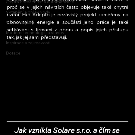
Chytrá domácnost a automatizace
proč se v jejich návrzích často objevuje také chytré 
Vytápění a ohřev vody
řízení. Eko-Adepto je nezávislý projekt zaměřený na 
obnovitelné energie a součástí jeho práce je také 
Voda a úspory
setkávání s firmami z oboru a popis jejich přístupu 
Moderní technologie a stavby
tak, jak jej sami představují.
Inspirace a zajímavosti
Dotace
Jak vznikla Solare s.r.o. a čím se 