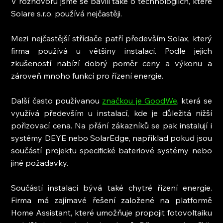
V rozhovoru jsme se bavili také o technologiích, které 
Solare s.r.o. používá nejčastěji.
Mezi nejčastější střídače patří především Solax, který 
firma používá u většiny instalací. Podle jejich 
zkušeností nabízí dobrý poměr ceny a výkonu a 
zároveň mnoho funkcí pro řízení energie.
Další často používanou 
značkou je GoodWe
, která se 
využívá především u instalací, kde je důležitá nižší 
pořizovací cena. Na přání zákazníků se pak instalují i 
systémy DEYE nebo SolarEdge, například pokud jsou 
součástí projektu specifické bateriové systémy nebo 
jiné požadavky.
Součástí instalací bývá také chytré řízení energie. 
Firma má zajímavé řešení založené na platformě 
Home Assistant, které umožňuje propojit fotovoltaiku 