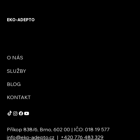
KVB ENERGY s.r.o. – zkušenosti z
osobního setkání s firmou
EKO-ADEPTO
O NÁS
SLUŽBY
BLOG
KONTAKT
Příkop 838/6, Brno, 602 00 | IČO: 018 19 577
info@eko-adepto.cz
|
+420 776 483 329