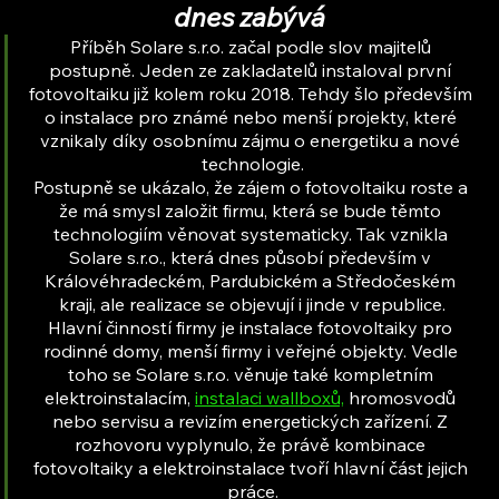
dnes zabývá
Příběh Solare s.r.o. začal podle slov majitelů 
postupně. Jeden ze zakladatelů instaloval první 
fotovoltaiku již kolem roku 2018. Tehdy šlo především 
o instalace pro známé nebo menší projekty, které 
vznikaly díky osobnímu zájmu o energetiku a nové 
technologie.
Postupně se ukázalo, že zájem o fotovoltaiku roste a 
že má smysl založit firmu, která se bude těmto 
technologiím věnovat systematicky. Tak vznikla 
Solare s.r.o., která dnes působí především v 
Královéhradeckém, Pardubickém a Středočeském 
kraji, ale realizace se objevují i jinde v republice.
Hlavní činností firmy je instalace fotovoltaiky pro 
rodinné domy, menší firmy i veřejné objekty. Vedle 
toho se Solare s.r.o. věnuje také kompletním 
elektroinstalacím, 
instalaci wallboxů,
 hromosvodů 
nebo servisu a revizím energetických zařízení. Z 
rozhovoru vyplynulo, že právě kombinace 
fotovoltaiky a elektroinstalace tvoří hlavní část jejich 
práce.