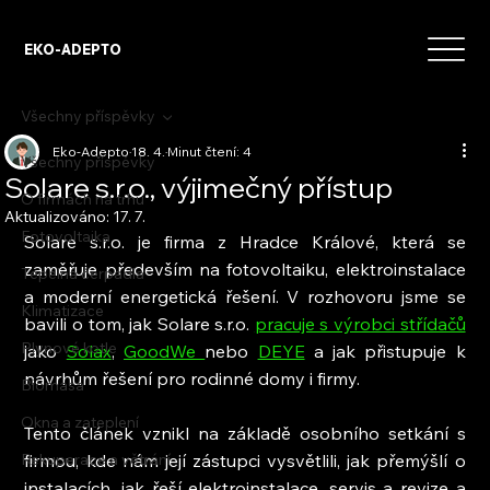
EKO-ADEPTO
Všechny příspěvky
Eko-Adepto
18. 4.
Minut čtení: 4
Všechny příspěvky
Solare s.r.o., výjimečný přístup
O firmách na trhu
Aktualizováno:
17. 7.
Fotovoltaika
Solare s.r.o. je firma z Hradce Králové, která se 
zaměřuje především na fotovoltaiku, elektroinstalace 
Tepelná čerpadla
a moderní energetická řešení. V rozhovoru jsme se 
Klimatizace
bavili o tom, jak Solare s.r.o. 
pracuje s výrobci střídačů
Plynové kotle
jako 
Solax
, 
GoodWe 
nebo 
DEYE
 a jak přistupuje k 
návrhům řešení pro rodinné domy i firmy.
Biomasa
Okna a zateplení
Tento článek vznikl na základě osobního setkání s 
Rekuperace a větrání
firmou, kde nám její zástupci vysvětlili, jak přemýšlí o 
instalacích, jak řeší elektroinstalace, servis a revize a 