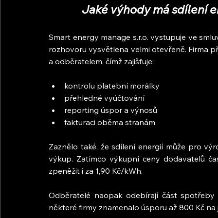
Jaké výhody má sdílení e
Smart energy manage s.r.o. vystupuje ve smluvn
rozhovoru vysvětlena velmi otevřeně. Firma p
a odběratelem, čímž zajišťuje:
kontrolu platební morálky
přehledné vyúčtování
reporting úspor a výnosů
fakturaci oběma stranám
Zaznělo také, že sdílení energií může pro vý
výkup. Zatímco výkupní ceny dodavatelů čast
zpeněžit i za 1,90 Kč/kWh.
Odběratelé naopak odebírají část spotřeby za
některé firmy znamenalo úsporu až 800 Kč na