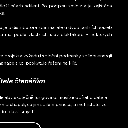
oží návrh sdílení. Po podpisu smlouvy je zajištěna 
ka.
e u distributora zdarma, ale u dvou tarifních sazeb 
ma má podle vlastních slov elektrikáře v některých 
eré projekty vyžadují splnění podmínky sdílení energií 
anage s.r.o. poskytuje řešení na klíč.
itele čtenářům
le aby skutečně fungovalo, musí se opírat o data a 
i chápali, co jim sdílení přinese, a měli jistotu, že 
stice dává smysl.“