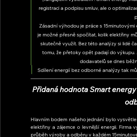
registraci a podpisu smluv, ale o optimaliz
p
Zásadní výhodou je práce s 15minutovými 
je možné přesně spočítat, kolik elektřiny m
skutečně využít. Bez této analýzy si lidé
tomu, že přetoky opět padají do výkupu. A
dodavatelů se dnes běžn
Sdílení energií bez odborné analýzy tak mů
Přidaná hodnota Smart energy 
odb
Hlavním bodem našeho jednání bylo vysvětlení
elektřiny a zájemce o levnější energii. Firma v
průběh výroby a odběru v každém 15minutovém 