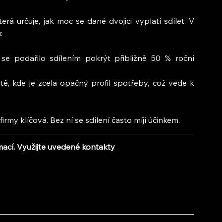
á určuje, jak moc se dané dvojici vyplatí sdílet. V 
:
se podařilo sdílením pokrýt přibližně 50 % roční 
ště, kde je zcela opačný profil spotřeby, což vede k 
firmy klíčová. Bez ní se sdílení často míjí účinkem.
mací. Využijte uvedené kontakty