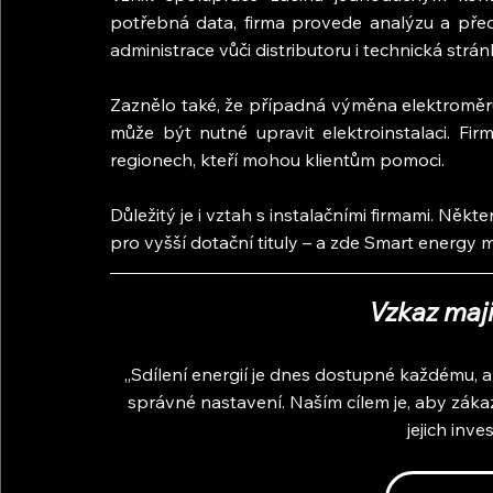
potřebná data, firma provede analýzu a předl
administrace vůči distributoru i technická strán
Zaznělo také, že případná výměna elektroměru j
může být nutné upravit elektroinstalaci. Fir
regionech, kteří mohou klientům pomoci.
Důležitý je i vztah s instalačními firmami. Někt
pro vyšší dotační tituly – a zde Smart energy m
Vzkaz maj
„Sdílení energií je dnes dostupné každému, a
správné nastavení. Naším cílem je, aby zákazníc
jejich inve