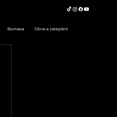
Biomasa
Okna a zateplení
Moderní technologie a stavby
Inspirace a zajímavosti