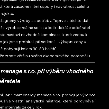
aci, která zásadně mění úspory i návratnost celého 
rojektu.
diagramy výroby a spotřeby. Teprve z těchto dat 
ůže výrobce reálně sdílet a kolik dokáže odběratel 
 často nastaví nevhodné kombinace, které vedou k 
 jak jsme probírali při setkání – výkupní ceny u 
ě pohybují kolem 30–50 haléřů.
že ztratit většinu svého ekonomického potenciálu.
manage s.r.o. při výběru vhodného 
ěratele
, jak Smart energy manage s.r.o. propojuje výrobce 
yužívá vlastní analytické nástroje, které porovnávají 
intervalu za celý rok.