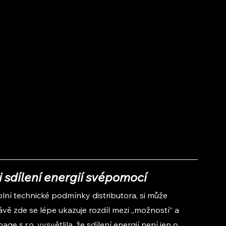
si sdílení energií svépomocí
plní technické podmínky distributora, si může 
ávě zde se lépe ukazuje rozdíl mezi „možností“ a 
 s.r.o. vysvětlila, že sdílení energií není jen o 