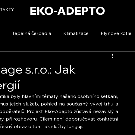
EKO-ADEPTO
TAKTY
Tepelná čerpadla
Klimatizace
Plynové kotle
tizace
Vytápění a ohřev vody
Voda a úspory
e s.r.o.: Jak
rgií
tika byly hlavními tématy našeho osobního setkání, 
mus jejich služeb, pohled na současný vývoj trhu a 
dběratelů. Projekt Eko-Adepto zůstává nezávislý a 
ny při rozhovoru. Cílem není doporučovat konkrétní 
esný obraz o tom, jak služby fungují.