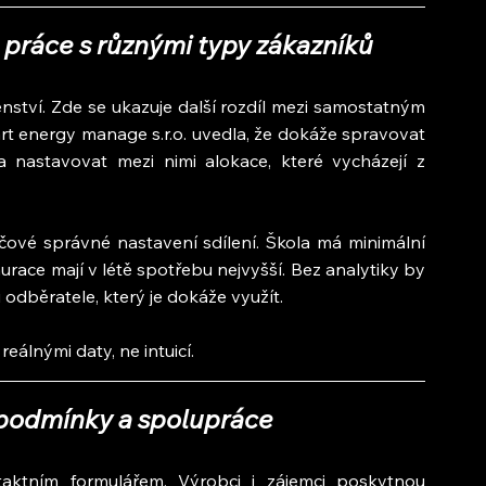
 práce s různými typy zákazníků
ství. Zde se ukazuje další rozdíl mezi samostatným 
rt energy manage s.r.o. uvedla, že dokáže spravovat 
 nastavovat mezi nimi alokace, které vycházejí z 
čové správné nastavení sdílení. Škola má minimální 
race mají v létě spotřebu nejvyšší. Bez analytiky by 
 odběratele, který je dokáže využít.
 reálnými daty, ne intuicí.
 podmínky a spolupráce
aktním formulářem. Výrobci i zájemci poskytnou 