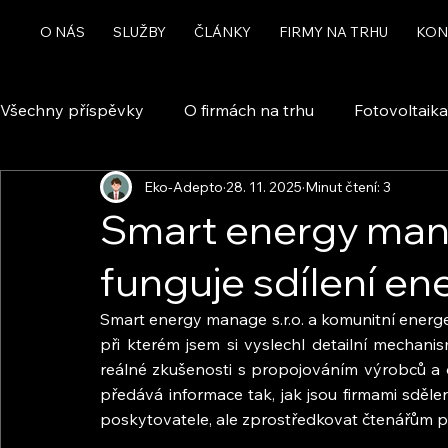
O NÁS
SLUŽBY
ČLÁNKY
FIRMY NA TRHU
KON
Všechny příspěvky
O firmách na trhu
Fotovoltaika
Eko-Adepto
28. 11. 2025
Minut čtení: 3
Rekuperace a větrání
Chytrá domácnost a automa
Smart energy manag
funguje sdílení ene
Dotace
Smart energy manage s.r.o. a komunitní energe
při kterém jsem si vyslechl detailní mechanis
reálné zkušenosti s propojováním výrobců a o
předává informace tak, jak jsou firmami sděle
poskytovatele, ale zprostředkovat čtenářům př