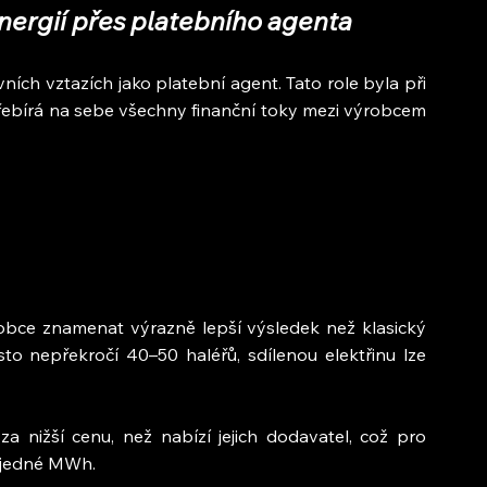
nergií přes platebního agenta
ích vztazích jako platební agent. Tato role byla při 
řebírá na sebe všechny finanční toky mezi výrobcem 
robce znamenat výrazně lepší výsledek než klasický 
o nepřekročí 40–50 haléřů, sdílenou elektřinu lze 
 nižší cenu, než nabízí jejich dodavatel, což pro 
 jedné MWh.