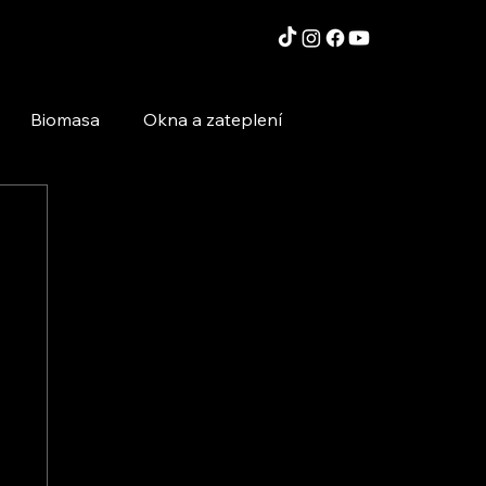
Biomasa
Okna a zateplení
Moderní technologie a stavby
Inspirace a zajímavosti