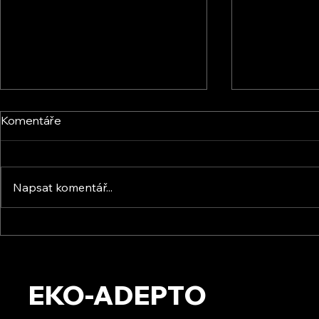
Komentáře
Napsat komentář...
Energic Sun s.r.o. - Osobní
KVB ENERGY 
setkání
zkušenosti 
setkání s f
EKO-ADEPTO