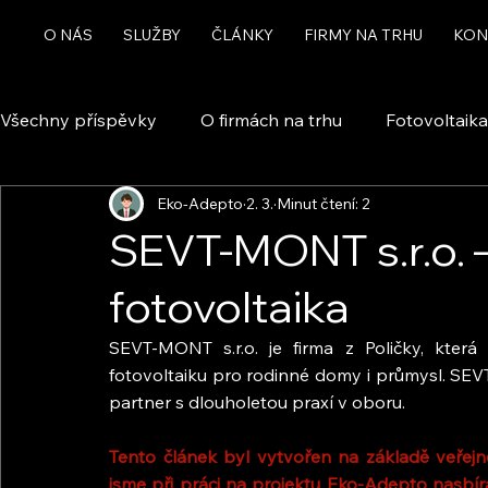
O NÁS
SLUŽBY
ČLÁNKY
FIRMY NA TRHU
KON
Všechny příspěvky
O firmách na trhu
Fotovoltaika
Eko-Adepto
2. 3.
Minut čtení: 2
Rekuperace a větrání
Chytrá domácnost a automa
SEVT-MONT s.r.o. –
fotovoltaika
Dotace
SEVT-MONT s.r.o. je firma z Poličky, která 
fotovoltaiku pro rodinné domy i průmysl. SEVT-
partner s dlouholetou praxí v oboru.
Tento článek byl vytvořen na základě veřejně
jsme při práci na projektu Eko-Adepto nasbíra