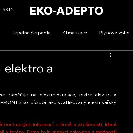
EKO-ADEPTO
TAKTY
Tepelná čerpadla
Klimatizace
Plynové kotle
tizace
Vytápění a ohřev vody
Voda a úspory
 elektro a
se zaměřuje na elektroinstalace, revize elektro a 
MONT s.r.o. působí jako kvalifikovaný elektrikářský 
 dostupných informací o firmě a zkušeností, které 
li v terénu. Firma byla redakcí oslovena s možností 