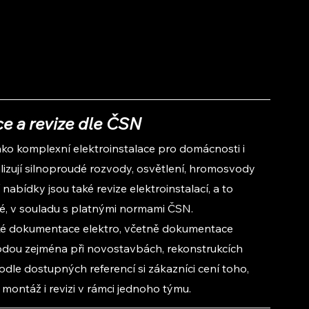
ce a revize dle ČSN
ako komplexní elektroinstalace pro domácnosti i 
lizují silnoproudé rozvody, osvětlení, hromosvody 
 nabídky jsou také revize elektroinstalací, a to 
né, v souladu s platnými normami ČSN.
ické dokumentace elektro, včetně dokumentace 
dou zejména při novostavbách, rekonstrukcích 
odle dostupných referencí si zákazníci cení toho, 
, montáž i revizi v rámci jednoho týmu.