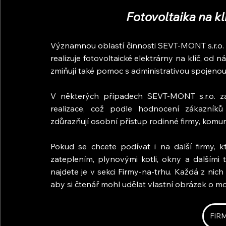
Fotovoltaika na kl
Významnou oblastí činnosti SEVT-MONT s.r.o. je
realizuje fotovoltaické elektrárny na klíč, od 
zmiňují také pomoc s administrativou spojenou 
V některých případech SEVT-MONT s.r.o. zaj
realizace, což podle hodnocení zákazníků
zdůrazňují osobní přístup rodinné firmy, kom
Pokud se chcete podívat i na další firmy, kt
zateplením, plynovými kotli, okny a dalšími 
najdete je v sekci Firmy-na-trhu. Každá z nich
aby si čtenář mohl udělat vlastní obrázek o m
FIR