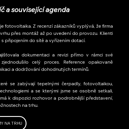
íč a související agenda
 fotovoltaika. Z recenzí zákazníků vyplývá, že firma 
návrhu přes montáž až po uvedení do provozu. Klienti 
s připojením do sítě a vyřízením dotací.
išťovala dokumentaci a revizi přímo v rámci své 
 zjednodušilo celý proces. Reference opakovaně 
unikaci a dodržování dohodnutých termínů.
eré se zabývají tepelnými čerpadly, fotovoltaikou, 
technologiemi a se kterými jsme se osobně setkali, 
 má k dispozici rozhovor a podrobnější představení, 
ožnostech na trhu.
MY NA TRHU