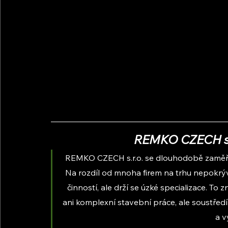
REMKO CZECH s.r
REMKO CZECH s.r.o. se dlouhodobě zaměř
Na rozdíl od mnoha firem na trhu nepokrý
činností, ale drží se úzké specializace. To
ani komplexní stavební práce, ale soustřed
a v