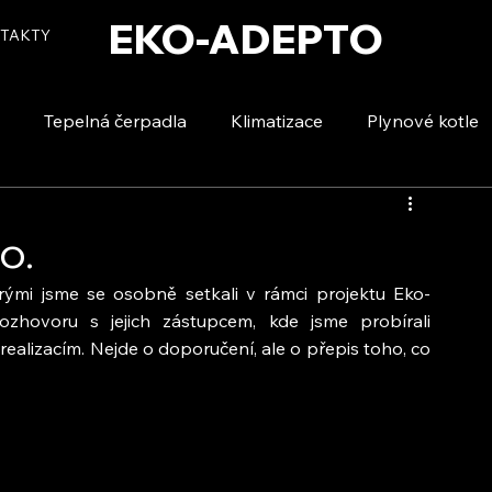
EKO-ADEPTO
TAKTY
Tepelná čerpadla
Klimatizace
Plynové kotle
tizace
Vytápění a ohřev vody
Voda a úspory
o.
rými jsme se osobně setkali v rámci projektu Eko-
zhovoru s jejich zástupcem, kde jsme probírali 
 realizacím. Nejde o doporučení, ale o přepis toho, co 