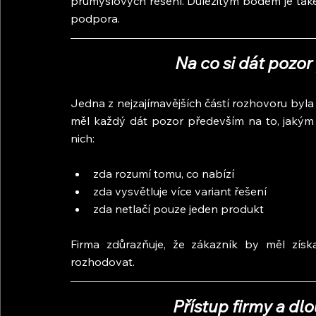
průmyslových řešení. Důležitým bodem je také
podpora.
Na co si dát pozor
Jedna z nejzajímavějších částí rozhovoru byla
měl každý dát pozor především na to, jakým 
nich:
zda rozumí tomu, co nabízí
zda vysvětluje více variant řešení
zda netlačí pouze jeden produkt
Firma zdůrazňuje, že zákazník by měl zís
rozhodovat.
Přístup firmy a d