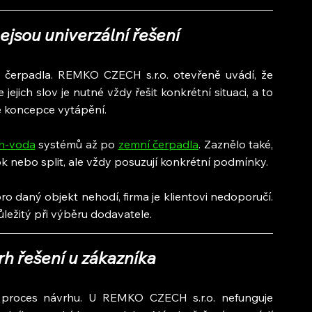
jsou univerzální řešení
á čerpadla. REMKO CZECH s.r.o. otevřeně uvádí, že 
ejich slov je nutné vždy řešit konkrétní situaci, a to 
é koncepce vytápění.
h-voda
 systémů až po 
zemní čerpadla
. Zaznělo také, 
k nebo split, ale vždy posuzují konkrétní podmínky.
o daný objekt nehodí, firma je klientovi nedoporučí. 
ležitý při výběru dodavatele.
h řešení u zákazníka
 proces návrhu. U REMKO CZECH s.r.o. nefunguje 