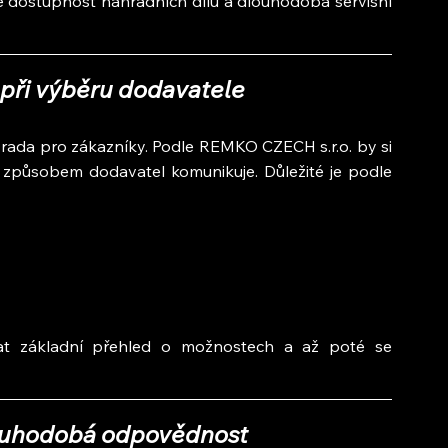
 dostupnost náhradních dílů a dlouhodobá servisní 
 při výběru dodavatele
 rada pro zákazníky. Podle REMKO CZECH s.r.o. by si 
způsobem dodavatel komunikuje. Důležité je podle 
kat základní přehled o možnostech a až poté se 
louhodobá odpovědnost