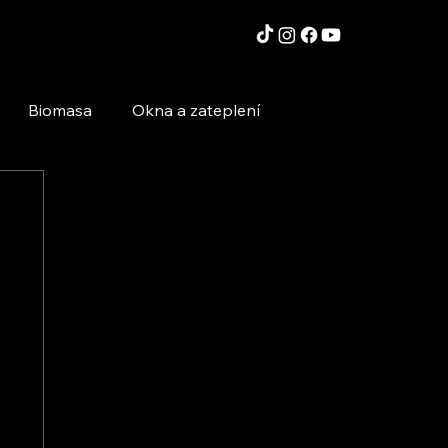
Biomasa
Okna a zateplení
Moderní technologie a stavby
Inspirace a zajímavosti