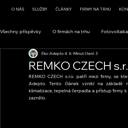
O NÁS
SLUŽBY
ČLÁNKY
FIRMY NA TRHU
KON
Všechny příspěvky
O firmách na trhu
Fotovoltaika
Eko-Adepto
4. 6.
Minut čtení: 3
Rekuperace a větrání
Chytrá domácnost a automa
REMKO CZECH s.r.
REMKO CZECH s.r.o. patří mezi firmy, se kte
Dotace
Adepto. Tento článek vznikl na základě ro
klimatizace, tepelná čerpadla a přístup firmy k
zaznělo.