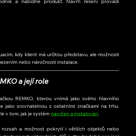
odník a nabídne produkt. Návrh řešení provádí 
acím, kdy klient má určitou představu, ale možnosti 
omezením nebo náročnosti instalace.
KO a její role
ačkou REMKO, kterou vnímá jako svého hlavního 
uje jako srovnatelnou s ostatními značkami na trhu. 
le v tom, jak je systém 
navržen a instalován
.
 rozsah a možnost pokrytí i větších objektů nebo 