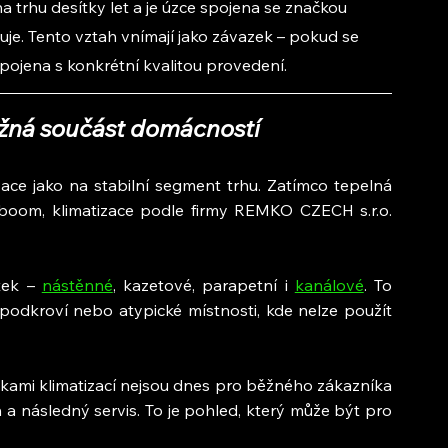
a trhu desítky let a je úzce spojena se značkou 
uje. Tento vztah vnímají jako závazek – pokud se 
spojena s konkrétní kvalitou provedení.
ěžná součást domácností
ace jako na stabilní segment trhu. Zatímco tepelná 
 boom, klimatizace podle firmy REMKO CZECH s.r.o. 
tek – 
nástěnné
, kazetové, parapetní i 
kanálové
. To 
podkroví nebo atypické místnosti, kde nelze použít 
čkami klimatizací nejsou dnes pro běžného zákazníka 
h a následný servis. To je pohled, který může být pro 