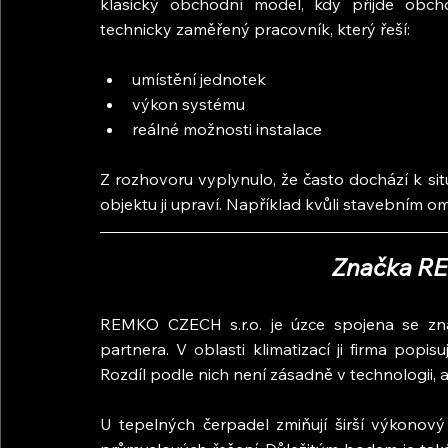
klasický obchodní model, kdy přijde obch
technicky zaměřený pracovník, který řeší:
umístění jednotek
výkon systému
reálné možnosti instalace
Z rozhovoru vyplynulo, že často dochází k situ
objektu ji upraví. Například kvůli stavebním 
Značka REM
REMKO CZECH s.r.o. je úzce spojena se zn
partnera. V oblasti klimatizací ji firma popis
Rozdíl podle nich není zásadně v technologii, a
U tepelných čerpadel zmiňují širší výkonový