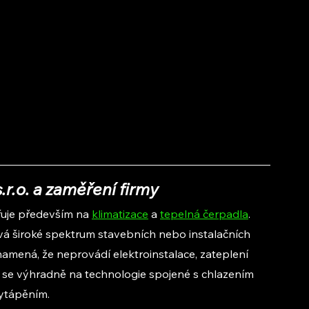
.o. a zaměření firmy
uje především na 
klimatizace
 a 
tepelná čerpadla
. 
vá široké spektrum stavebních nebo instalačních 
 znamená, že neprovádí elektroinstalace, zateplení 
í se výhradně na technologie spojené s chlazením 
ytápěním.