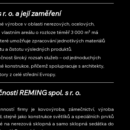
r. o. a její zaměření
ené výrobce v oblasti nerezových, ocelových, 
e vlastním areálu o rozloze téměř 3 000 m² má 
které umožňuje zpracování jednotlivých materiálů 
itu a čistotu výsledných produktů.
ečnost široký rozsah služeb – od jednoduchých 
é konstrukce, přičemž spolupracuje s architekty, 
tory z celé střední Evropy.
čnosti REMING spol. s r. o.
nností firmy je kovovýroba, zámečnictví, výroba 
, stejně jako konstrukce světlíků a speciálních prvků 
také na nerezová sklopná a samo sklopná sedátka do 