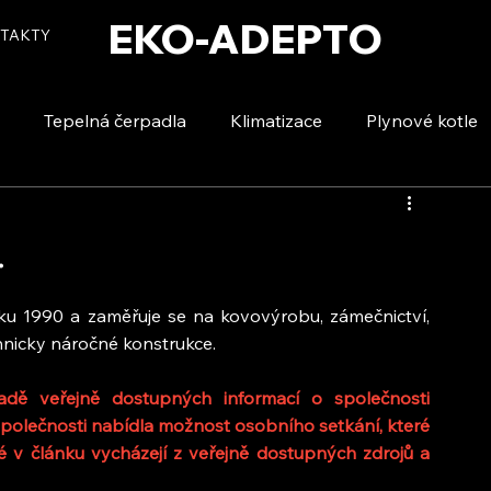
EKO-ADEPTO
TAKTY
Tepelná čerpadla
Klimatizace
Plynové kotle
tizace
Vytápění a ohřev vody
Voda a úspory
.
oku 1990 a zaměřuje se na kovovýrobu, zámečnictví, 
hnicky náročné konstrukce.
dě veřejně dostupných informací o společnosti 
polečnosti nabídla možnost osobního setkání, které 
 v článku vycházejí z veřejně dostupných zdrojů a 