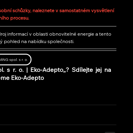
 osobní schůzky, naleznete v samostatném vysvětlení 
ního procesu.
oj informací v oblasti obnovitelné energie a tento 
lý pohled na nabídku společnosti.
NG spol. s r. o.
. s r. o. | Eko-Adepto,
,
? Sdílejte jej na 
ujeme Eko-Adepto