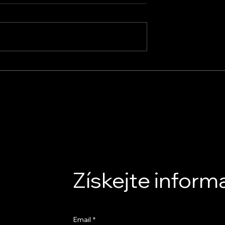
Rekuperace Obchod s.r.o.
s.r.o. –
z osobního
irmou
Získejte inform
Email
*