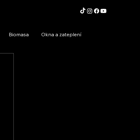
Biomasa
Okna a zateplení
Moderní technologie a stavby
Inspirace a zajímavosti