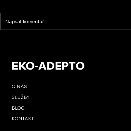
Napsat komentář...
Energic Sun s.r.o. - Osobní
KVB ENERGY 
setkání
zkušenosti 
setkání s f
EKO-ADEPTO
O NÁS
SLUŽBY
BLOG
KONTAKT