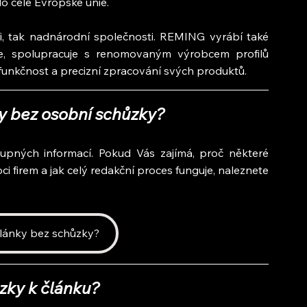
do celé Evropské unie.
ři, tak nadnárodní společnosti. REMING vyrábí také 
ce, spolupracuje s renomovaným výrobcem profilů 
unkčnost a precizní zpracování svých produktů.
ky bez osobní schůzky?
upných informací. Pokud Vás zajímá, proč některé 
i firem a jak celý redakční proces funguje, naleznete 
články bez schůzky?
zky k článku?