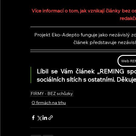
Více informací o tom, jak vznikají články bez
redakč
Projekt Eko-Adepto funguje jako nezávislý zdr
článek představuje nezávis
Web REMI
Líbil se Vám článek ,,REMING spol
sociálních sítích s ostatními. Děk
FIRMY - BEZ schůzky
O firmách na trhu