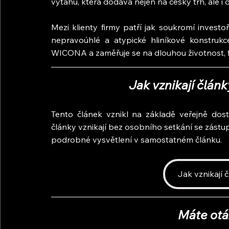
výtahů, která dodává nejen na český trh, ale i 
Mezi klienty firmy patří jak soukromí investo
nepravoúhlé a atypické hliníkové konstruk
WICONA a zaměřuje se na dlouhou životnost, f
Jak vznikají člán
Tento článek vznikl na základě veřejně dost
články vznikají bez osobního setkání se zástupc
podrobné vysvětlení v samostatném článku.
Jak vznikají 
Máte otá