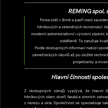
REMING spol. s 
Firma sídlí v Brně a patří mezi zaved
hliníkových a skleněných konstrukcí. V
moderní administrativní i výrobní zázemí, 
odděleně. To zaručuje kval
Podle dostupných informací nabízí spol
zámečnických úkonů až po složité technick
projektanty a inves
Hlavní činnosti spole
Z dostupných zdrojů vyplývá, že hlavní či
hliníkových oken, dveří, fasád a zimních zahrad
z nerezu a skla. Společnost se specializuje 