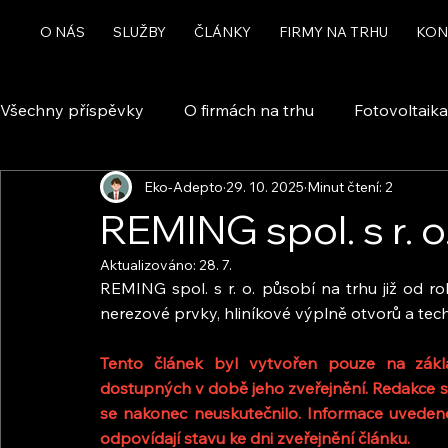
O NÁS
SLUŽBY
ČLÁNKY
FIRMY NA TRHU
KON
Všechny příspěvky
O firmách na trhu
Fotovoltaika
Eko-Adepto
29. 10. 2025
Minut čtení: 2
Rekuperace a větrání
Chytrá domácnost a automa
REMING spol. s r. o
Aktualizováno:
28. 7.
Dotace
REMING spol. s r. o. působí na trhu již od r
nerezové prvky, hliníkové výplně otvorů a tec
Tento článek byl vytvořen pouze na zákla
dostupných v době jeho zveřejnění. Redakce s
se nakonec neuskutečnilo. Informace uvedené
odpovídají stavu ke dni zveřejnění článku.