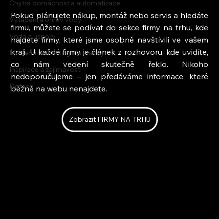
Chytrá domácnost a automatizace
Pokud plánujete nákup, montáž nebo servis a hledáte 
Vytápění a ohřev vody
firmu, můžete se podívat do sekce firmy na trhu, kde 
Voda a úspory
najdete firmy, které jsme osobně navštívili ve vašem 
kraji. U každé firmy je článek z rozhovoru, kde uvidíte, 
Moderní technologie a stavby
co nám vedení skutečně řeklo. Nikoho 
Inspirace a zajímavosti
nedoporučujeme – jen předáváme informace, které 
Dotace
běžně na webu nenajdete.
Zobrazit FIRMY NA TRHU