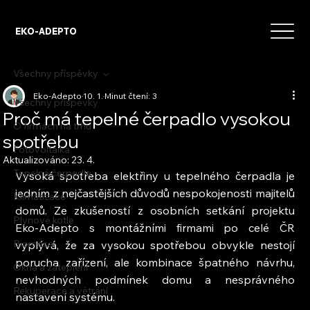
EKO-ADEPTO
Všechny příspěvky
Eko-Adepto
10. 1.
Minut čtení: 3
Všechny příspěvky
Proč má tepelné čerpadlo vysokou
O firmách na trhu
spotřebu
Fotovoltaika
Aktualizováno:
23. 4.
Tepelná čerpadla
Vysoká spotřeba elektřiny u tepelného čerpadla je 
jedním z nejčastějších důvodů nespokojenosti majitelů 
Klimatizace
domů. Ze zkušeností z osobních setkání projektu 
Plynové kotle
Eko-Adepto s montážními firmami po celé ČR 
Biomasa
vyplývá, že za vysokou spotřebou obvykle nestojí 
porucha zařízení, ale kombinace špatného návrhu, 
Okna a zateplení
nevhodných podmínek domu a nesprávného 
Rekuperace a větrání
nastavení systému.