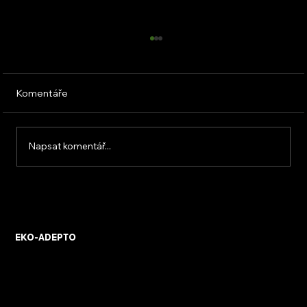
Komentáře
Napsat komentář...
Chladivo R 290: výhody i limity použití
EKO-ADEPTO