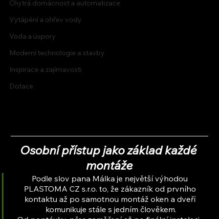
Chytrá domácnost a automatizace
Vytápění a ohřev vody
Voda a úspory
Moderní technologie a stavby
Inspirace a zajímavosti
Dotace
Osobní přístup jako základ každé 
montáže
Podle slov pana Málka je největší výhodou 
PLASTOMA CZ s.r.o. to, že zákazník od prvního 
kontaktu až po samotnou montáž oken a dveří 
komunikuje stále s jedním člověkem.