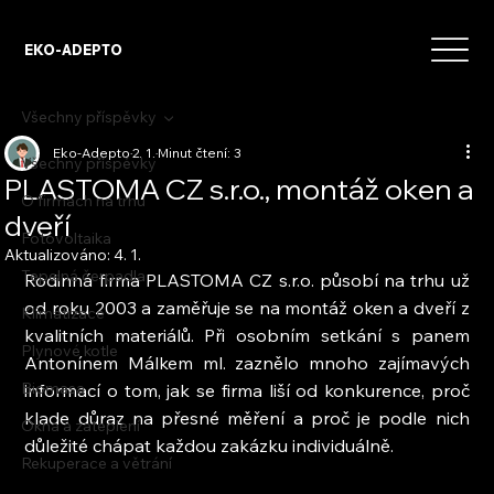
EKO-ADEPTO
Všechny příspěvky
Eko-Adepto
2. 1.
Minut čtení: 3
Všechny příspěvky
PLASTOMA CZ s.r.o., montáž oken a
O firmách na trhu
dveří
Fotovoltaika
Aktualizováno:
4. 1.
Tepelná čerpadla
Rodinná firma PLASTOMA CZ s.r.o. působí na trhu už 
od roku 2003 a zaměřuje se na montáž oken a dveří z 
Klimatizace
kvalitních materiálů. Při osobním setkání s panem 
Plynové kotle
Antonínem Málkem ml. zaznělo mnoho zajímavých 
Biomasa
informací o tom, jak se firma liší od konkurence, proč 
klade důraz na přesné měření a proč je podle nich 
Okna a zateplení
důležité chápat každou zakázku individuálně.
Rekuperace a větrání