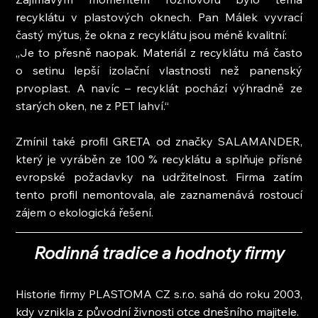
recyklátu v plastových oknech. Pan Málek vyvrací 
častý mýtus, že okna z recyklátu jsou méně kvalitní:
„Je to přesně naopak. Materiál z recyklátu má často 
o setinu lepší izolační vlastnosti než panenský 
prvoplast. A navíc – recyklát pochází výhradně ze 
starých oken, ne z PET lahví.“
Zmínil také profil GRETA od značky SALAMANDER, 
který je vyráběn ze 100 % recyklátu a splňuje přísné 
evropské požadavky na udržitelnost. Firma zatím 
tento profil nemontovala, ale zaznamenává rostoucí 
zájem o ekologická řešení.
Rodinná tradice a hodnoty firmy
Historie firmy PLASTOMA CZ s.r.o. sahá do roku 2003, 
kdy vznikla z původní živnosti otce dnešního majitele.