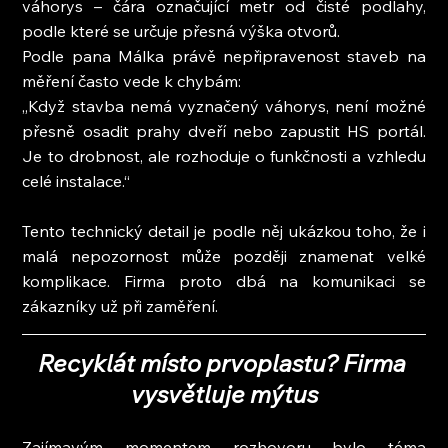
váhorys – čára označující metr od čisté podlahy, 
podle které se určuje přesná výška otvorů.
Podle pana Málka právě nepřipravenost staveb na 
měření často vede k chybám:
„Když stavba nemá vyznačený váhorys, není možné 
přesně osadit prahy dveří nebo zapustit HS portál. 
Je to drobnost, ale rozhoduje o funkčnosti a vzhledu 
celé instalace.“
Tento technický detail je podle něj ukázkou toho, že i 
malá nepozornost může později znamenat velké 
komplikace. Firma proto dbá na komunikaci se 
zákazníky už při zaměření.
Recyklát místo prvoplastu? Firma 
vysvětluje mýtus
Zajímavým momentem rozhovoru bylo téma 