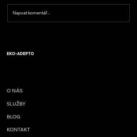
Napsat komentář...
KVB ENERGY s.r.o. – zkušenosti z
osobního setkání s firmou
EKO-ADEPTO
O NÁS
SLUŽBY
BLOG
KONTAKT