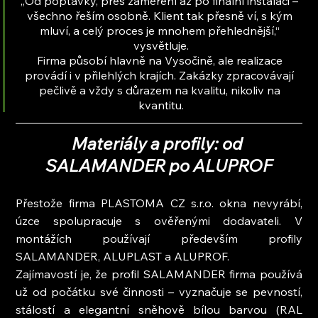
„Od poptávky, přes zaměření až po finální instalaci – 
všechno řeším osobně. Klient tak přesně ví, s kým 
mluví, a celý proces je mnohem přehlednější,“ 
vysvětluje.
Firma působí hlavně na Vysočině, ale realizace 
provádí i v přilehlých krajích. Zakázky zpracovávají 
pečlivě a vždy s důrazem na kvalitu, nikoliv na 
kvantitu.
Materiály a profily: od 
SALAMANDER po ALUPROF
Přestože firma PLASTOMA CZ s.r.o. okna nevyrábí, 
úzce spolupracuje s ověřenými dodavateli. V 
montážích používají především profily 
SALAMANDER, ALUPLAST a ALUPROF.
Zajímavostí je, že profil SALAMANDER firma používá 
už od počátku své činnosti – vyznačuje se pevností, 
stálostí a elegantní sněhově bílou barvou (RAL 