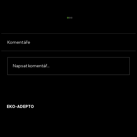
Komentáře
Napsat komentář...
Tepelné čerpadlo vypíná – příčiny a
řešení
EKO-ADEPTO