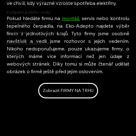
Chytrá domácnost a automatizace
ve chvíli, kdy výrazně vzroste spotřeba elektřiny.
Vytápění a ohřev vody
Pokud hledáte firmu na 
montáž
, servis nebo kontrolu 
Voda a úspory
tepelného čerpadla, na Eko-Adepto najdete výběr 
Moderní technologie a stavby
firem z jednotlivých krajů. Tyto firmy jsme osobně 
navštívili a vedli jsme rozhovor s jejich vedením. 
Inspirace a zajímavosti
Nikoho nedoporučujeme, pouze ukazujeme firmy, o 
Dotace
kterých máme více informací než jen údaje z 
webových stránek. Díky tomu si může čtenář udělat 
obrázek o firmě ještě před jejím oslovením.
Zobrazit FIRMY NA TRHU