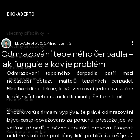
EKO-ADEPTO
Všechny příspěvky
Eko-Adepto
30. 5.
Minut čtení: 2
Všechny příspěvky
Odmrazování tepelného čerpadla –
O firmách na trhu
jak funguje a kdy je problém
Fotovoltaika
Odmrazování tepelného čerpadla patří mezi 
Tepelná čerpadla
nejčastější dotazy majitelů tepelných čerpadel. 
Mnoho lidí se lekne, když venkovní jednotka začne 
Klimatizace
kouřit, syčet nebo na několik minut přestane topit.
Plynové kotle
Biomasa
Z rozhovorů s firmami vyplývá, že právě odmrazování 
bývá často považováno za poruchu, přestože jde ve 
Okna a zateplení
většině případů o běžnou součást provozu. Naopak 
Rekuperace a větrání
některé skutečné problémy lidé přehlížejí a řeší je až 