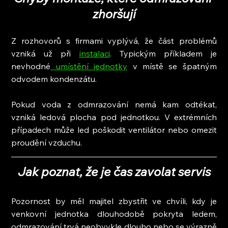
zhoršují
Z rozhovorů s firmami vyplývá, že část problémů 
vzniká už při 
instalaci
. Typickým příkladem je 
nevhodné
 umístění jednotky
 v místě se špatným 
odvodem kondenzátu.
Pokud voda z odmrazování nemá kam odtékat, 
vzniká ledová plocha pod jednotkou. V extrémních 
případech může led poškodit ventilátor nebo omezit 
proudění vzduchu.
Jak poznat, že je čas zavolat servis
Pozornost by měl majitel zbystřit ve chvíli, kdy je 
venkovní jednotka dlouhodobě pokryta ledem, 
odmrazování trvá neobvykle dlouho nebo se výrazně 