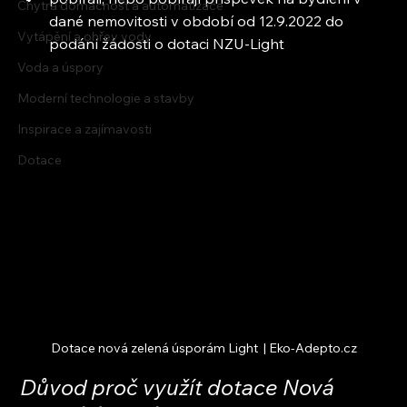
Chytrá domácnost a automatizace
dané nemovitosti v období od 12.9.2022 do 
Vytápění a ohřev vody
podání žádosti o dotaci NZU-Light
Voda a úspory
Moderní technologie a stavby
Inspirace a zajímavosti
Dotace
Dotace nová zelená úsporám Light  | Eko-Adepto.cz
Důvod proč využít dotace Nová 