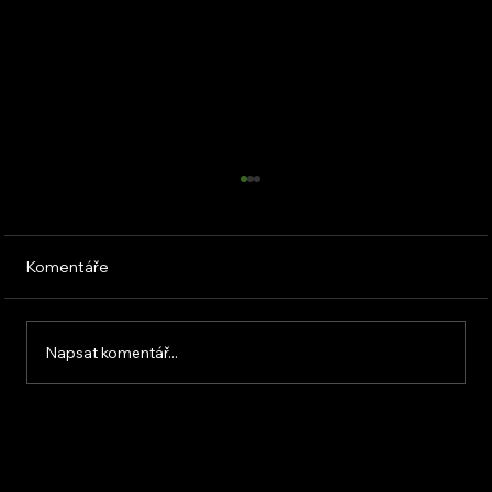
Komentáře
Napsat komentář...
Fotovoltaický set na ohřev vody: Vyplatí
se?