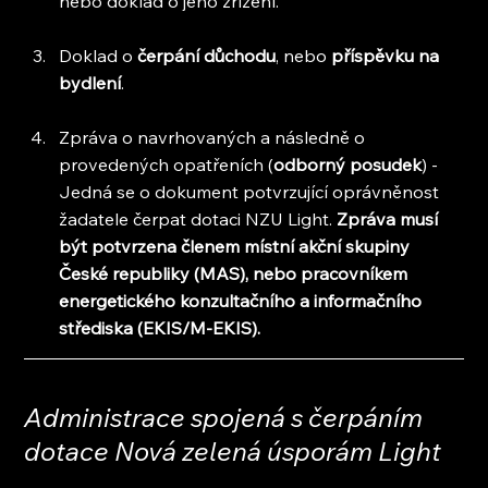
nebo doklad o jeho zřízení.
Doklad o 
čerpání důchodu
, nebo
 příspěvku na 
bydlení
.
Zpráva o navrhovaných a následně o 
provedených opatřeních (
odborný posudek
) - 
Jedná se o dokument potvrzující oprávněnost 
žadatele čerpat dotaci NZU Light. 
Zpráva musí 
být potvrzena členem místní akční skupiny 
České republiky (MAS), nebo pracovníkem 
energetického konzultačního a informačního 
střediska (EKIS/M-EKIS).
Administrace spojená s čerpáním 
dotace Nová zelená úsporám Light