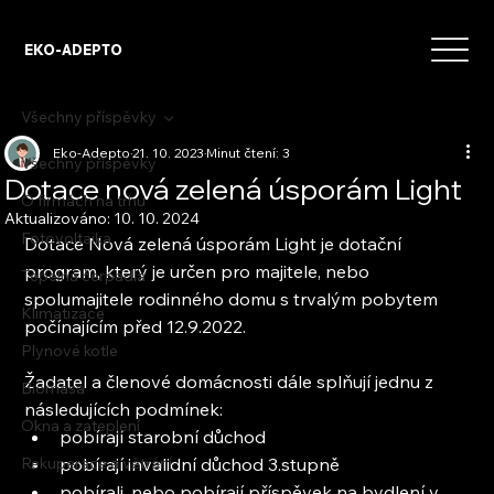
EKO-ADEPTO
Všechny příspěvky
Eko-Adepto
21. 10. 2023
Minut čtení: 3
Všechny příspěvky
Dotace nová zelená úsporám Light
O firmách na trhu
Aktualizováno:
10. 10. 2024
Fotovoltaika
Dotace Nová zelená úsporám Light je dotační 
program, který je určen pro majitele, nebo 
Tepelná čerpadla
spolumajitele rodinného domu s trvalým pobytem 
Klimatizace
počínajícím před 12.9.2022.
Plynové kotle
Žadatel a členové domácnosti dále splňují jednu z 
Biomasa
následujících podmínek:
Okna a zateplení
pobírají starobní důchod
Rekuperace a větrání
pobírají invalidní důchod 3.stupně
pobírali, nebo pobírají příspěvek na bydlení v 