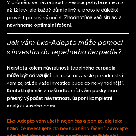
V průměru se návratnost investice pohybuje mezi 5 
až 12 lety, ale 
každý dům je jiný
, a proto je důležité 
provést přesný výpočet. 
Zhodnotíme vaši situaci a 
navrhneme optimální řešení.
Jak vám Eko-Adepto může pomoci 
s investicí do tepelného čerpadla?
Nejistota kolem návratnosti tepelného čerpadla 
může být odrazující
, ale naše nezávislé poradenství 
vám zajistí, že vaše investice bude co nejvýhodnější
. 
Kontaktujte nás a naši odborníci vám poskytnou 
přesný výpočet návratnosti, úspor i kompletní 
analýzu vašeho domu.
Eko-Adepto vám ušetří nejen čas a peníze, ale také 
riziko, že investujete do nevhodného řešení. Zavolejte 
nám ještě dnes a my vám pomůžeme najít ideální 