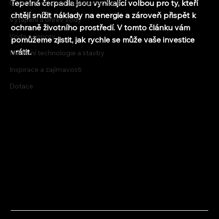
Tepelná čerpadla jsou vynikající volbou pro ty, kteří 
Chytrá domácnost a automatizace
chtějí snížit náklady na energie a zároveň přispět k 
Vytápění a ohřev vody
ochraně životního prostředí. V tomto článku vám 
Voda a úspory
pomůžeme zjistit, jak rychle se může vaše investice 
vrátit.
Moderní technologie a stavby
Inspirace a zajímavosti
Dotace