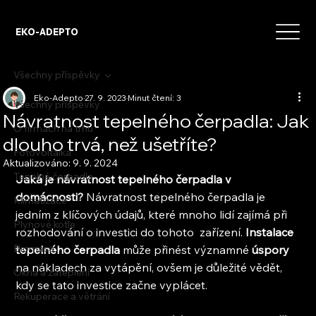
EKO-ADEPTO
Všechny příspěvky
Eko-Adepto
27. 9. 2023
Minut čtení: 3
Všechny příspěvky
Návratnost tepelného čerpadla: Jak
O firmách na trhu
dlouho trvá, než ušetříte?
Fotovoltaika
Aktualizováno:
9. 9. 2024
Tepelná čerpadla
Jaká je návratnost tepelného čerpadla v 
domácnosti?
 Návratnost tepelného čerpadla je 
Klimatizace
jedním z klíčových údajů, které mnoho lidí zajímá při 
Plynové kotle
rozhodování o investici do tohoto  zařízení. 
Instalace 
Biomasa
tepelného čerpadla
 může přinést významné 
úspory
na nákladech za vytápění, ovšem je důležité vědět, 
Okna a zateplení
kdy se tato investice začne vyplácet.
Rekuperace a větrání