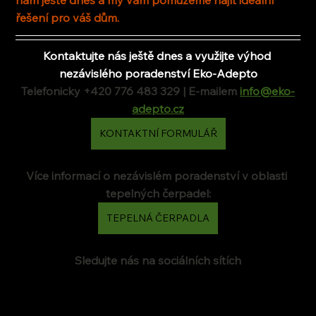
řešení pro váš dům.
Kontaktujte nás ještě dnes a využijte výhod 
nezávislého poradenství Eko-Adepto
Telefonicky +420 776 483 329 | E-mailem 
info@eko-
adepto.cz
KONTAKTNÍ FORMULÁŘ
Více informací o nezávislém poradenství v oblasti 
tepelných čerpadel:
TEPELNÁ ČERPADLA
Sledujte nás na sociálních sítích