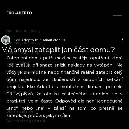
EKO-ADEPTO
Všechny příspěvky
Eko-Adepto
15. 1.
Minut čtení: 3
Všechny příspěvky
Má smysl zateplit jen část domu?
O firmách na trhu
Zateplení domu patří mezi nejčastější opatření, která 
Fotovoltaika
lidé zvažují při snaze snížit náklady na vytápění. Ne 
vždy je ale možné nebo finančně reálné zateplit celý 
Tepelná čerpadla
dům najednou. Ze zkušeností z osobních setkání 
Klimatizace
projektu Eko-Adepto s montážními firmami po celé 
Plynové kotle
ČR vyplývá, že otázka částečného zateplení se v 
praxi řeší velmi často. Odpověď ale není jednoduché 
Biomasa
„ano“ nebo „ne“ – záleží na tom, co přesně se 
Okna a zateplení
zatepluje, proč a s jakým cílem.
Rekuperace a větrání