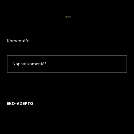
Komentáře
Napsat komentář...
Tloušťka izolace stropu: Jak zvolit
správnou?
EKO-ADEPTO