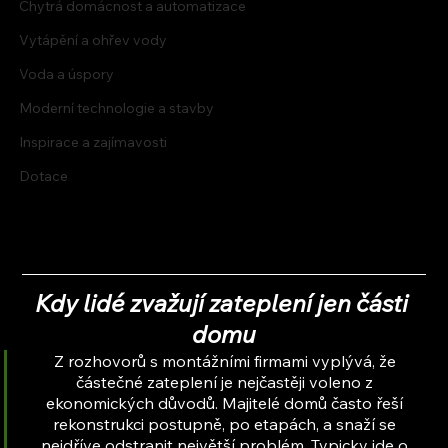
Chytrá domácnost a automatizace
Vytápění a ohřev vody
Voda a úspory
Moderní technologie a stavby
Inspirace a zajímavosti
Dotace
Kdy lidé zvažují zateplení jen části 
domu
Z rozhovorů s montážními firmami vyplývá, že 
částečné zateplení je nejčastěji voleno z 
ekonomických důvodů. Majitelé domů často řeší 
rekonstrukci postupně, po etapách, a snaží se 
nejdříve odstranit největší problém. Typicky jde o 