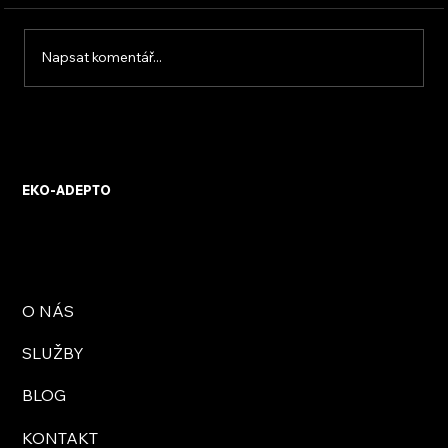
Napsat komentář...
Kotel na biomasu se samočinnou
dodávkou paliva
EKO-ADEPTO
O NÁS
SLUŽBY
BLOG
KONTAKT