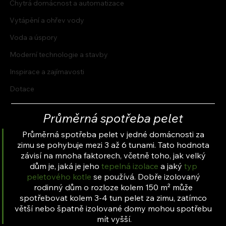
Chytrá domácnost a automatizace
Vytápění a ohřev vody
Voda a úspory
Moderní technologie a stavby
Inspirace a zajímavosti
Dotace
Průměrná spotřeba pelet
Průměrná spotřeba pelet v jedné domácnosti za 
zimu se pohybuje mezi 3 až 6 tunami. Tato hodnota 
závisí na mnoha faktorech, včetně toho, jak velký 
dům je, jaká je jeho 
tepelná izolace
 a jaký 
typ 
peletového kotle
 se používá. Dobře izolovaný 
rodinný dům o rozloze kolem 150 m² může 
spotřebovat kolem 3-4 tun pelet za zimu, zatímco 
větší nebo špatně izolované domy mohou spotřebu 
mít vyšší.