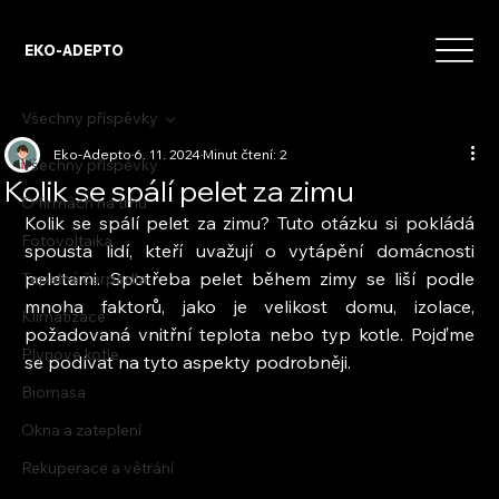
EKO-ADEPTO
Všechny příspěvky
Eko-Adepto
6. 11. 2024
Minut čtení: 2
Všechny příspěvky
Kolik se spálí pelet za zimu
O firmách na trhu
Kolik se spálí pelet za zimu? Tuto otázku si pokládá 
Fotovoltaika
spousta lidí, kteří uvažují o vytápění domácnosti 
peletami. Spotřeba pelet během zimy se liší podle 
Tepelná čerpadla
mnoha faktorů, jako je velikost domu, izolace, 
Klimatizace
požadovaná vnitřní teplota nebo typ kotle. Pojďme 
Plynové kotle
se podívat na tyto aspekty podrobněji.
Biomasa
Okna a zateplení
Rekuperace a větrání