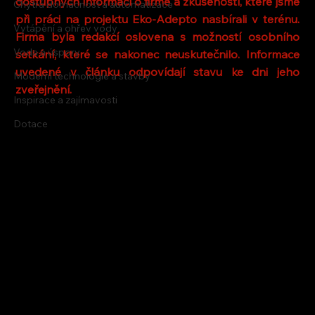
dostupných informací o firmě a zkušeností, které jsme 
Chytrá domácnost a automatizace
při práci na projektu Eko-Adepto nasbírali v terénu. 
Vytápění a ohřev vody
Firma byla redakcí oslovena s možností osobního 
Voda a úspory
setkání, které se nakonec neuskutečnilo. Informace 
uvedené v článku odpovídají stavu ke dni jeho 
Moderní technologie a stavby
zveřejnění.
Inspirace a zajímavosti
Dotace