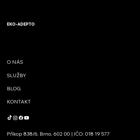
KVB ENERGY s.r.o. – zkušenosti z
osobního setkání s firmou
EKO-ADEPTO
O NÁS
SLUŽBY
BLOG
KONTAKT
Příkop 838/6, Brno, 602 00 | IČO: 018 19 577