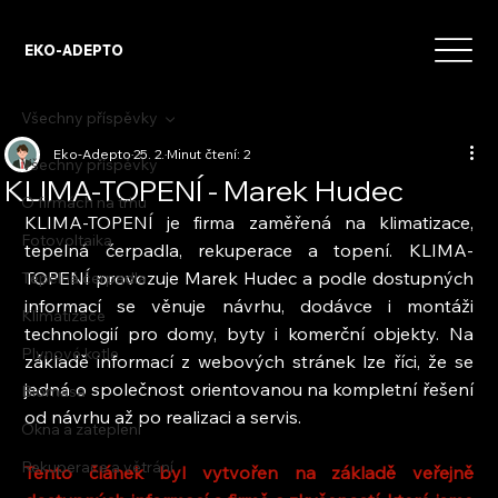
EKO-ADEPTO
Všechny příspěvky
Eko-Adepto
25. 2.
Minut čtení: 2
Všechny příspěvky
KLIMA-TOPENÍ - Marek Hudec
O firmách na trhu
KLIMA-TOPENÍ je firma zaměřená na klimatizace, 
Fotovoltaika
tepelná čerpadla, rekuperace a topení. KLIMA-
TOPENÍ provozuje Marek Hudec a podle dostupných 
Tepelná čerpadla
informací se věnuje návrhu, dodávce i montáži 
Klimatizace
technologií pro domy, byty i komerční objekty. Na 
Plynové kotle
základě informací z webových stránek lze říci, že se 
jedná o společnost orientovanou na kompletní řešení 
Biomasa
od návrhu až po realizaci a servis.
Okna a zateplení
Rekuperace a větrání
Tento článek byl vytvořen na základě veřejně 