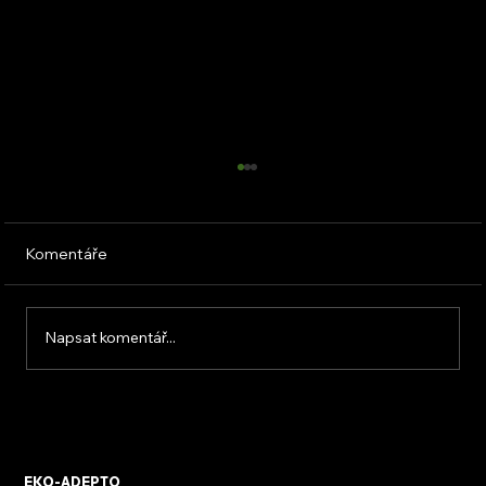
Komentáře
Napsat komentář...
Přenosná klimatizace bez vývodu: Jak
funguje a kdy se vyplatí
EKO-ADEPTO