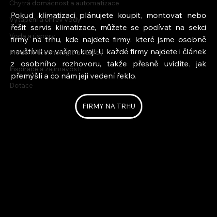
Chytrá domácnost a automatizace
Pokud klimatizaci plánujete koupit, montovat nebo 
Vytápění a ohřev vody
řešit servis klimatizace, můžete se podívat na sekci 
Voda a úspory
firmy na trhu, kde najdete firmy, které jsme osobně 
navštívili ve vašem kraji. U každé firmy najdete i článek 
Moderní technologie a stavby
z osobního rozhovoru, takže přesně uvidíte, jak 
Inspirace a zajímavosti
přemýšlí a co nám její vedení řeklo.
Dotace
FIRMY NA TRHU