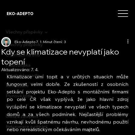
EKO-ADEPTO
Všechny příspěvky
Eko-Adepto
7. 1.
Minut čtení: 3
Všechny příspěvky
Kdy se klimatizace nevyplatí jako
O firmách na trhu
topení
Fotovoltaika
Aktualizováno:
7. 4.
Tepelná čerpadla
Klimatizace umí topit a v určitých situacích může 
fungovat velmi dobře. Ze zkušeností z osobních 
Klimatizace
setkání projektu Eko-Adepto s montážními firmami 
Plynové kotle
po celé ČR však vyplývá, že jako hlavní zdroj 
Biomasa
vytápění se klimatizace nevyplatí ve všech typech 
domů a za všech podmínek. Nejčastější problémy 
Okna a zateplení
vznikají kvůli špatnému návrhu, nevhodnému použití 
Rekuperace a větrání
nebo nerealistickým očekáváním majitelů.