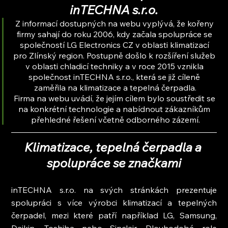
inTECHNA s.r.o.
Z informací dostupných na webu vyplývá, že kořeny 
firmy sahají do roku 2006, kdy začala spolupráce se 
společností LG Electronics CZ v oblasti klimatizací 
pro Zlínský region. Postupně došlo k rozšíření služeb 
v oblasti chladicí techniky a v roce 2015 vznikla 
společnost inTECHNA s.r.o., která se již cíleně 
zaměřila na klimatizace a tepelná čerpadla.
Firma na webu uvádí, že jejím cílem bylo soustředit se 
na konkrétní technologie a nabídnout zákazníkům 
přehledné řešení včetně odborného zázemí.
Klimatizace, tepelná čerpadla a 
spolupráce se značkami
inTECHNA s.r.o. na svých stránkách prezentuje 
spolupráci s více výrobci klimatizací a tepelných 
čerpadel, mezi které patří například LG, Samsung, 
Daikin, Toshiba nebo Sinclair. Dlouhodobá role 