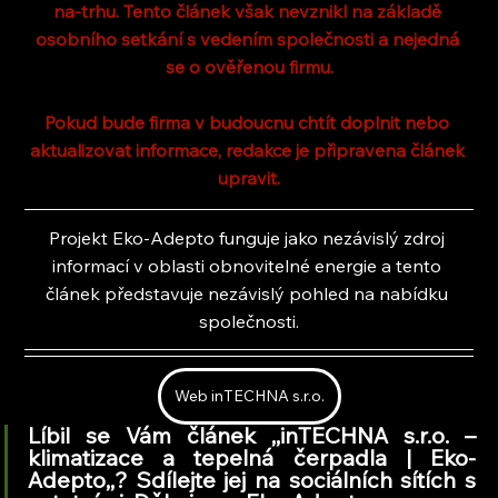
na-trhu. Tento článek však nevznikl na základě 
osobního setkání s vedením společnosti a nejedná 
se o ověřenou firmu.
Pokud bude firma v budoucnu chtít doplnit nebo 
aktualizovat informace, redakce je připravena článek 
upravit.
Projekt Eko-Adepto funguje jako nezávislý zdroj 
informací v oblasti obnovitelné energie a tento 
článek představuje nezávislý pohled na nabídku 
společnosti.
Web inTECHNA s.r.o.
Líbil se Vám článek ,,inTECHNA s.r.o. – 
klimatizace a tepelná čerpadla | Eko-
Adepto,
,
? Sdílejte jej na sociálních sítích s 