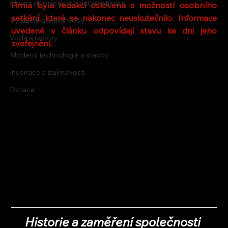
Chytrá domácnost a automatizace
Firma byla redakcí oslovena s možností osobního 
setkání, které se nakonec neuskutečnilo. Informace 
Vytápění a ohřev vody
uvedené v článku odpovídají stavu ke dni jeho 
Voda a úspory
zveřejnění.
Moderní technologie a stavby
Inspirace a zajímavosti
Dotace
Historie a zaměření společnosti 