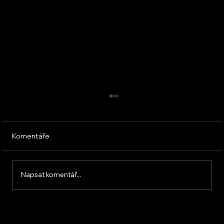
Komentáře
Napsat komentář...
KVB ENERGY s.r.o. – zkušenosti z
osobního setkání s firmou