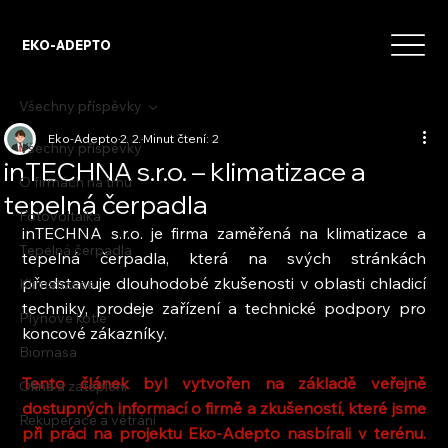
EKO-ADEPTO
Všechny příspěvky
Eko-Adepto
2. 2.
Minut čtení: 2
Všechny příspěvky
inTECHNA s.r.o. – klimatizace a
O firmách na trhu
tepelná čerpadla
Fotovoltaika
inTECHNA s.r.o. je firma zaměřená na klimatizace a 
Tepelná čerpadla
tepelná čerpadla, která na svých stránkách 
představuje dlouhodobé zkušenosti v oblasti chladicí 
Klimatizace
techniky, prodeje zařízení a technické podpory pro 
Plynové kotle
koncové zákazníky.
Biomasa
Tento článek byl vytvořen na základě veřejně 
Okna a zateplení
dostupných informací o firmě a zkušeností, které jsme 
Rekuperace a větrání
při práci na projektu Eko-Adepto nasbírali v terénu. 