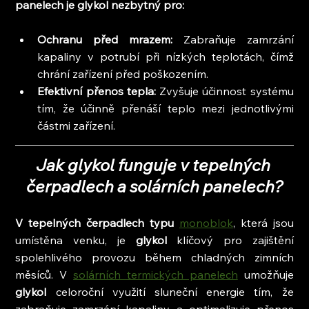
panelech je glykol nezbytný pro:
Ochranu před mrazem:
 Zabraňuje zamrzání 
kapaliny v potrubí při nízkých teplotách, čímž 
chrání zařízení před poškozením.
Efektivní přenos tepla:
 Zvyšuje účinnost systému 
tím, že účinně přenáší teplo mezi jednotlivými 
částmi zařízení.
Jak glykol funguje v tepelných 
čerpadlech a solárních panelech?
V tepelných čerpadlech typu
monoblok
, která jsou 
umístěna venku, je 
glykol
 klíčový pro zajištění 
spolehlivého provozu během chladných zimních 
měsíců. V 
solárních termických panelech
 umožňuje 
glykol
 celoroční využití sluneční energie tím, že 