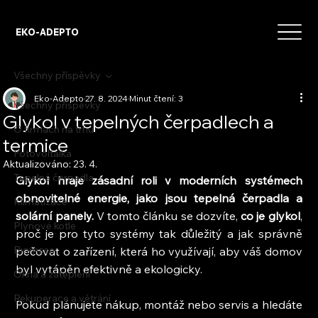
EKO-ADEPTO
Všechny příspěvky
Eko-Adepto
27. 8. 2024
Minut čtení: 3
Všechny příspěvky
Glykol v tepelných čerpadlech a
O firmách na trhu
termice
Fotovoltaika
Aktualizováno:
23. 4.
Tepelná čerpadla
Glykol hraje zásadní roli v moderních systémech 
obnovitelné energie, jako jsou tepelná čerpadla a 
Klimatizace
solární panely.
 V tomto článku se dozvíte,
 co je glykol
, 
Plynové kotle
proč je pro tyto systémy tak důležitý a jak správně 
Biomasa
pečovat o zařízení, která ho využívají, aby váš domov 
byl vytápěn efektivně a ekologicky.
Okna a zateplení
Rekuperace a větrání
Pokud plánujete nákup, montáž nebo servis a hledáte 