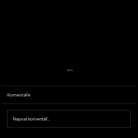
Komentáře
Napsat komentář...
Termické panely pro ohřev vody