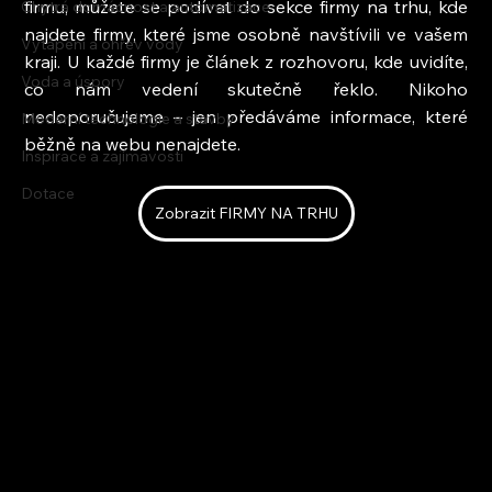
firmu, můžete se podívat do sekce firmy na trhu, kde 
Chytrá domácnost a automatizace
najdete firmy, které jsme osobně navštívili ve vašem 
Vytápění a ohřev vody
kraji. U každé firmy je článek z rozhovoru, kde uvidíte, 
Voda a úspory
co nám vedení skutečně řeklo. Nikoho 
nedoporučujeme – jen předáváme informace, které 
Moderní technologie a stavby
běžně na webu nenajdete.
Inspirace a zajímavosti
Dotace
Zobrazit FIRMY NA TRHU