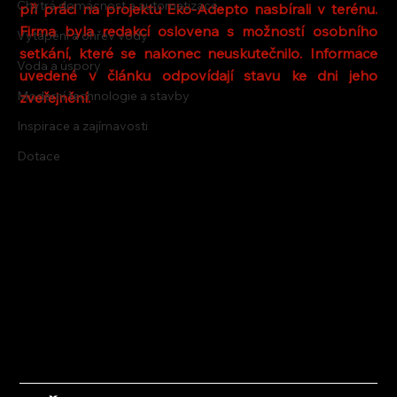
Chytrá domácnost a automatizace
při práci na projektu Eko-Adepto nasbírali v terénu. 
Firma byla redakcí oslovena s možností osobního 
Vytápění a ohřev vody
setkání, které se nakonec neuskutečnilo. Informace 
Voda a úspory
uvedené v článku odpovídají stavu ke dni jeho 
Moderní technologie a stavby
zveřejnění.
Inspirace a zajímavosti
Dotace