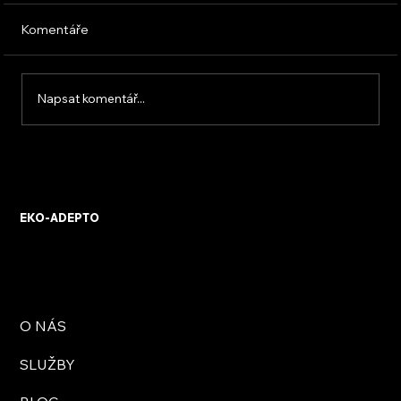
Komentáře
Napsat komentář...
KVB ENERGY s.r.o. – zkušenosti z
osobního setkání s firmou
EKO-ADEPTO
O NÁS
SLUŽBY