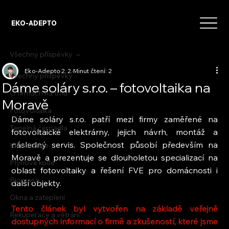
EKO-ADEPTO
Všechny příspěvky
Eko-Adepto
2. 2.
Minut čtení: 2
Všechny příspěvky
Dáme soláry s.r.o. – fotovoltaika na
O firmách na trhu
Moravě
Fotovoltaika
Dáme soláry s.r.o. patří mezi firmy zaměřené na 
Tepelná čerpadla
fotovoltaické elektrárny, jejich návrh, montáž a 
následný servis. Společnost působí především na 
Klimatizace
Moravě a prezentuje se dlouholetou specializací na 
Plynové kotle
oblast fotovoltaiky a řešení FVE pro domácnosti i 
Biomasa
další objekty.
Okna a zateplení
Tento článek byl vytvořen na základě veřejně 
Rekuperace a větrání
dostupných informací o firmě a zkušeností, které jsme 