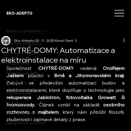
EKO-ADEPTO
Všechny příspěvky
Eko-Adepto
20. 11. 2025
Minut čtení: 3
Všechny příspěvky
CHYTRÉ-DOMY: Automatizace a
O firmách na trhu
elektroinstalace na míru
Fotovoltaika
Společnost 
CHYTRÉ-DOMY
 vedená 
Ondřejem 
Tepelná čerpadla
Jaškem
 působí v
 Brně a Jihomoravském kraji.
Zabývá se především automatizací budov a 
Klimatizace
elektroinstalacemi, které doplňuje o technologie jako 
Plynové kotle
rekuperace Jablotron, fotovoltaika Growatt či 
Biomasa
hromosvody. 
Článek vznikl na základě 
osobního 
rozhovoru s majitelem
, který nám přiblížil filozofii, 
Okna a zateplení
zkušenosti i zajímavé detaily z praxe.
Rekuperace a větrání