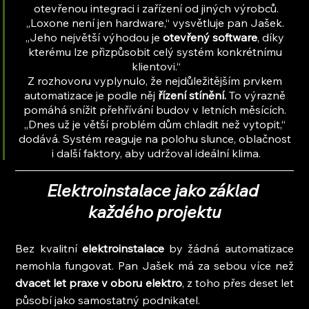
otevřenou integraci i zařízení od jiných výrobců.
„Loxone není jen hardware,“ vysvětluje pan Jašek. 
„Jeho největší výhodou je 
otevřený software
, díky 
kterému lze přizpůsobit celý systém konkrétnímu 
klientovi.“
Z rozhovoru vyplynulo, že nejdůležitějším prvkem 
automatizace je podle něj 
řízení stínění.
 To výrazně 
pomáhá snížit přehřívání budov v letních měsících. 
„Dnes už je větší problém dům chladit než vytopit,“ 
dodává. Systém reaguje na polohu slunce, oblačnost 
i další faktory, aby udržoval ideální klima.
Elektroinstalace jako základ 
každého projektu
Bez kvalitní 
elektroinstalace 
by žádná automatizace 
nemohla fungovat. Pan Jašek má za sebou více než 
dvacet let praxe v oboru elektro
, z toho přes deset let 
působí jako samostatný podnikatel.