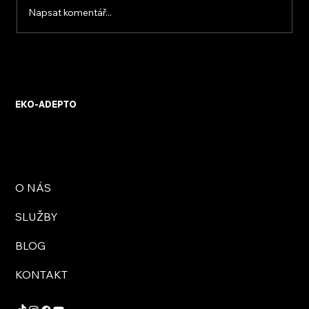
Napsat komentář...
KVB ENERGY s.r.o. – zkušenosti z
osobního setkání s firmou
EKO-ADEPTO
O NÁS
SLUŽBY
BLOG
KONTAKT