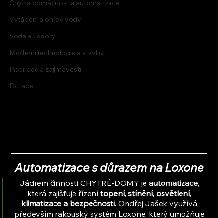
Chytrá domácnost a automatizace
Vytápění a ohřev vody
Voda a úspory
Moderní technologie a stavby
Inspirace a zajímavosti
Dotace
Automatizace s důrazem na Loxone
Jádrem činnosti CHYTRÉ-DOMY je 
automatizace
, 
která zajišťuje řízení
 topení, stínění, osvětlení, 
klimatizace a bezpečnosti. 
Ondřej Jašek využívá 
především rakouský systém Loxone, který umožňuje 