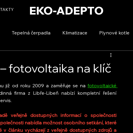
EKO-ADEPTO
TAKTY
Tepelná čerpadla
Klimatizace
Plynové kotle
tizace
Vytápění a ohřev vody
Voda a úspory
 – fotovoltaika na klíč
rhu již od roku 2009 a zaměřuje se na 
fotovoltaické 
dinná firma z Libře-Libeň nabízí kompletní řešení 
ervis.
dě veřejně dostupných informací o společnosti 
polečnosti nabídla možnost osobního setkání, které 
 v článku vycházejí z veřejně dostupných zdrojů a 