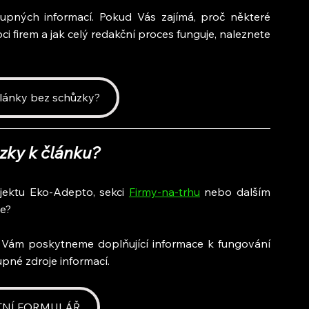
upných informací. Pokud Vás zajímá, proč některé 
i firem a jak celý redakční proces funguje, naleznete 
články bez schůzky?
zky k článku?
jektu Eko-Adepto, sekci 
Firmy-na-trhu
 nebo dalším 
ie?
i Vám poskytneme doplňující informace k fungování 
pné zdroje informací.
TNÍ FORMULÁŘ