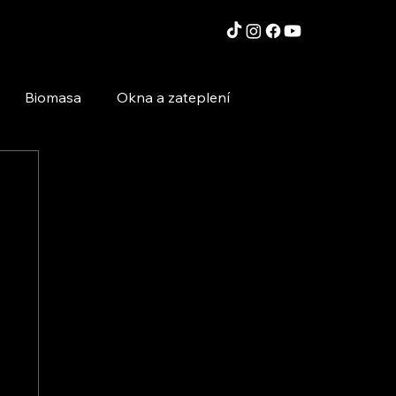
Biomasa
Okna a zateplení
Moderní technologie a stavby
Inspirace a zajímavosti