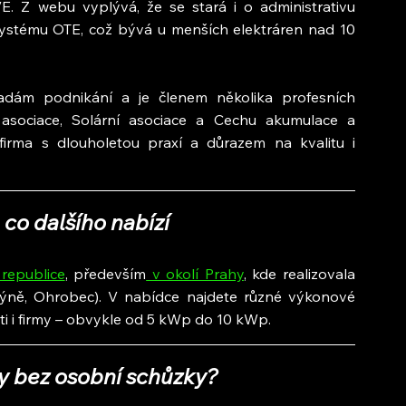
. Z webu vyplývá, že se stará i o administrativu 
ystému OTE, což bývá u menších elektráren nad 10 
sadám podnikání a je členem několika profesních 
organizací – například České fotovoltaické asociace, Solární asociace a Cechu akumulace a 
firma s dlouholetou praxí a důrazem na kvalitu i 
 co dalšího nabízí
republice
, především
 v okolí Prahy
, kde realizovala 
Chýně, Ohrobec). V nabídce najdete různé výkonové 
i i firmy – obvykle od 5 kWp do 10 kWp.
ky bez osobní schůzky?