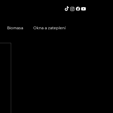
Biomasa
Okna a zateplení
Moderní technologie a stavby
Inspirace a zajímavosti