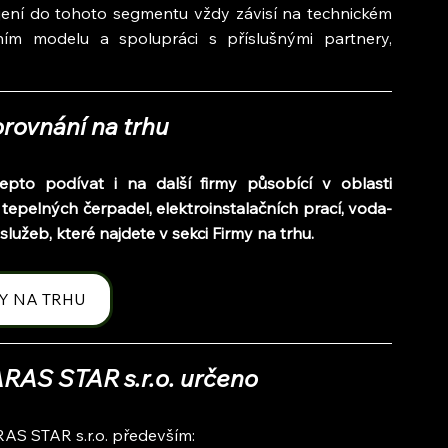
jení do tohoto segmentu vždy závisí na technickém 
ním modelu a spolupráci s příslušnými partnery, 
rovnání na trhu
to podívat i na další firmy působící v oblasti 
 tepelných čerpadel, elektroinstalačních prací, voda-
užeb, které najdete v sekci Firmy na trhu.
Y NA TRHU
ARAS STAR s.r.o. určeno
RAS STAR s.r.o. především: