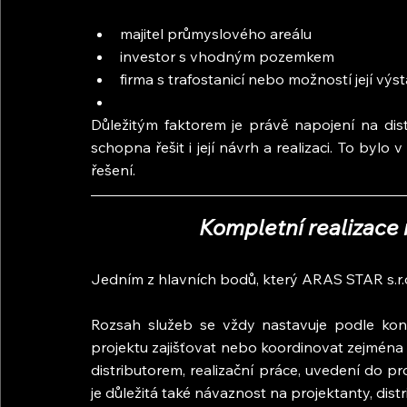
majitel průmyslového areálu
investor s vhodným pozemkem
firma s trafostanicí nebo možností její výs
Důležitým faktorem je právě napojení na distri
schopna řešit i její návrh a realizaci. To byl
řešení.
Kompletní realizace n
Jedním z hlavních bodů, který ARAS STAR s.r.o.
Rozsah služeb se vždy nastavuje podle konk
projektu zajišťovat nebo koordinovat zejména 
distributorem, realizační práce, uvedení do pr
je důležitá také návaznost na projektanty, dist