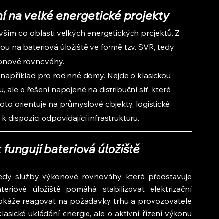
í na velké energetické projekty
ším do oblasti velkých energetických projektů. Z 
ou na bateriová úložiště ve formě tzv. SVR, tedy 
onové rovnováhy.
í například pro rodinné domy. Nejde o klasickou 
, ale o řešení napojené na distribuční síť, které 
roto orientuje na průmyslové objekty, logistické 
 k dispozici odpovídající infrastrukturu.
fungují bateriová úložiště
edy služby výkonové rovnováhy, která představuje 
eriové úložiště pomáhá stabilizovat elektrizační 
dokáže reagovat na požadavky trhu a provozovatele 
sické ukládání energie, ale o aktivní řízení výkonu 