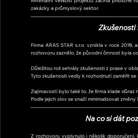
Minimální velikost projektů začíná přibližně n
zakázky a průmyslový sektor.
Zkušenosti f
Firma ARAS STAR s.r.o. vznikla v roce 2018, a
rozhovoru zaznělo, že původní činnost byla od
Důležitou roli sehrály zkušenosti z praxe v obla
Tyto zkušenosti vedly k rozhodnutí zaměřit se 
Zajímavostí bylo také to, že firma klade důraz 
Podle jejich slov se snaží minimalizovat změny
Na co si dát po
Z rozhovoru vyplynulo i několik doporučení,