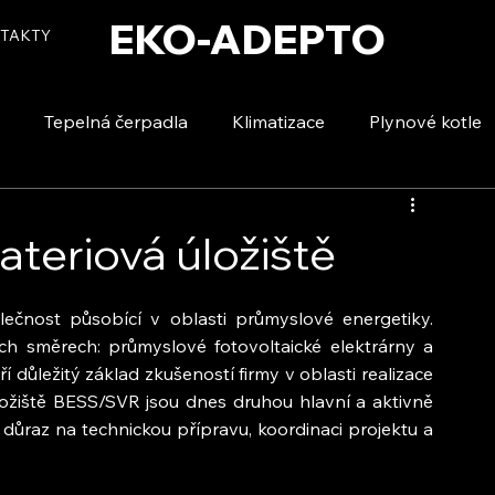
EKO-ADEPTO
TAKTY
Tepelná čerpadla
Klimatizace
Plynové kotle
tizace
Vytápění a ohřev vody
Voda a úspory
ateriová úložiště
lečnost působící v oblasti průmyslové energetiky. 
ch směrech: průmyslové fotovoltaické elektrárny a 
 důležitý základ zkušeností firmy v oblasti realizace 
ložiště BESS/SVR jsou dnes druhou hlavní a aktivně 
 důraz na technickou přípravu, koordinaci projektu a 