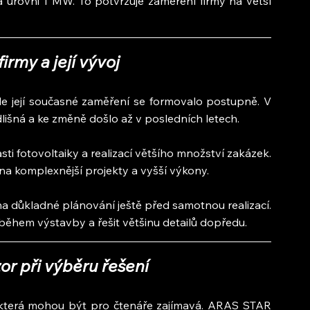
a úrovni 1 MW. To potvrzuje zaměření firmy na větší 
irmy a její vývoj
le její současné zaměření se formovalo postupně. V 
lišná a ke změně došlo až v posledních letech.
sti fotovoltaiky a realizací většího množství zakázek. 
na komplexnější projekty a vyšší výkony.
na důkladné plánování ještě před samotnou realizací. 
 během výstavby a řešit většinu detailů dopředu.
zor při výběru řešení
 která mohou být pro čtenáře zajímavá. ARAS STAR 