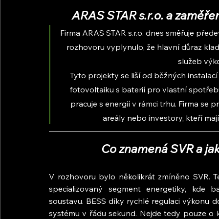
ARAS STAR s.r.o. a zaměřen
Firma ARAS STAR s.r.o. dnes směřuje předev
rozhovoru vyplynulo, že hlavní důraz klad
služeb výk
Tyto projekty se liší od běžných instalac
fotovoltaiku s baterií pro vlastní spotřebu
pracuje s energií v rámci trhu. Firma se p
areály nebo investory, kteří mají
Co znamená SVR a jak 
V rozhovoru bylo několikrát zmíněno SVR. T
specializovaný segment energetiky, kde bat
soustavu. BESS díky rychlé regulaci výkonu 
systému v řádu sekund. Nejde tedy pouze o kla