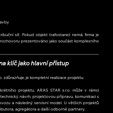
tavby
buční síť. Pokud objekt trafostanici nemá, firma je 
o v rozhovoru prezentováno jako součást komplexního 
a klíč jako hlavní přístup
 zdůrazňuje, je kompletní realizace projektu.
rétního projektu. ARAS STAR s.r.o. může v rámci 
technický návrh, projektovou přípravu, komunikaci s 
ovozu a následný servisní model. U větších projektů 
ributora, agregátora a další odborné partnery.