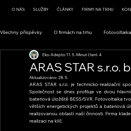
O NÁS
SLUŽBY
ČLÁNKY
FIRMY NA TRHU
KON
Všechny příspěvky
O firmách na trhu
Fotovoltaika
Eko-Adepto
11. 5.
Minut čtení: 4
Rekuperace a větrání
Chytrá domácnost a automa
ARAS STAR s.r.o. b
Aktualizováno:
28. 5.
Dotace
ARAS STAR s.r.o. je technicko-realizační spo
Společnost se dnes profiluje ve dvou hlavní
bateriová úložiště BESS/SVR. Fotovoltaika tvoří
větších energetických projektů a bateriová ú
realizovanou oblastí naší činnosti. Firma klade
realizaci na klíč.