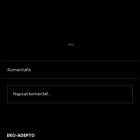
Komentáře
Napsat komentář...
KVB ENERGY s.r.o. – zkušenosti z
osobního setkání s firmou
EKO-ADEPTO