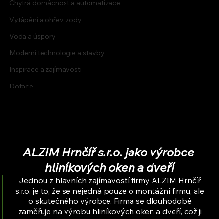
Chytrá domácnost a automatizace
Vytápění a ohřev vody
Voda a úspory
Moderní technologie a stavby
Inspirace a zajímavosti
Dotace
ALZIM Hrnčíř s.r.o. jako výrobce 
hliníkových oken a dveří
Jednou z hlavních zajímavostí firmy ALZIM Hrnčíř 
s.r.o. je to, že se nejedná pouze o montážní firmu, ale 
o skutečného výrobce. Firma se dlouhodobě 
zaměřuje na výrobu hliníkových oken a dveří, což ji 