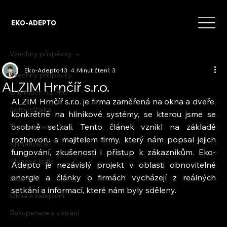
EKO-ADEPTO
Všechny příspěvky
Eko-Adepto
13. 4.
Minut čtení: 3
Všechny příspěvky
ALZIM Hrnčíř s.r.o.
O firmách na trhu
ALZIM Hrnčíř s.r.o. je firma zaměřená na okna a dveře, 
Fotovoltaika
konkrétně na hliníkové systémy, se kterou jsme se 
osobně setkali. Tento článek vznikl na základě 
Tepelná čerpadla
rozhovoru s majitelem firmy, který nám popsal jejich 
Klimatizace
fungování, zkušenosti i přístup k zákazníkům. Eko-
Plynové kotle
Adepto je nezávislý projekt v oblasti obnovitelné 
energie a články o firmách vycházejí z reálných 
Biomasa
setkání a informací, které nám byly sděleny.
Okna a zateplení
Rekuperace a větrání