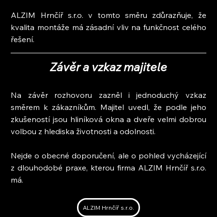
ALZIM Hrnčíř s.r.o. v tomto směru zdůrazňuje, že 
kvalita montáže má zásadní vliv na funkčnost celého 
řešení.
Závěr a vzkaz majitele
Na závěr rozhovoru zazněl i jednoduchý vzkaz 
směrem k zákazníkům. Majitel uvedl, že podle jeho 
zkušeností jsou hliníková okna a dveře velmi dobrou 
volbou z hlediska životnosti a odolnosti.
Nejde o obecné doporučení, ale o pohled vycházející 
z dlouhodobé praxe, kterou firma ALZIM Hrnčíř s.r.o. 
má.
ALZIM Hrnčíř s.r.o.