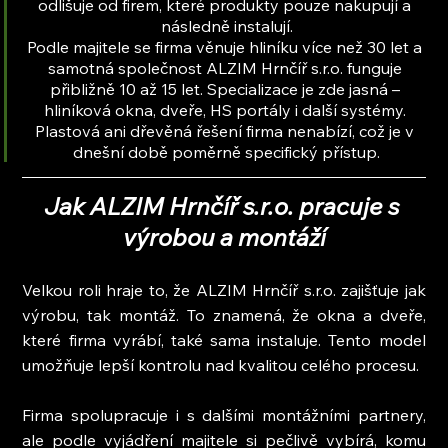
odlišuje od firem, které produkty pouze nakupují a 
následně instalují.
Podle majitele se firma věnuje hliníku více než 30 let a 
samotná společnost ALZIM Hrnčíř s.r.o. funguje 
přibližně 10 až 15 let. Specializace je zde jasná – 
hliníková okna, dveře, HS portály i další systémy. 
Plastová ani dřevěná řešení firma nenabízí, což je v 
dnešní době poměrně specifický přístup.
Jak ALZIM Hrnčíř s.r.o. pracuje s 
výrobou a montáží
Velkou roli hraje to, že ALZIM Hrnčíř s.r.o. zajišťuje jak 
výrobu, tak montáž. To znamená, že okna a dveře, 
které firma vyrábí, také sama instaluje. Tento model 
umožňuje lepší kontrolu nad kvalitou celého procesu.
Firma spolupracuje i s dalšími montážními partnery, 
ale podle vyjádření majitele si pečlivě vybírá, komu 