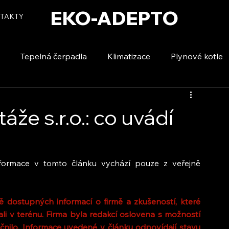
EKO-ADEPTO
TAKTY
Tepelná čerpadla
Klimatizace
Plynové kotle
tizace
Vytápění a ohřev vody
Voda a úspory
že s.r.o.: co uvádí
 informace v tomto článku vychází pouze z veřejně 
 dostupných informací o firmě a zkušeností, které 
li v terénu. Firma byla redakcí oslovena s možností 
nilo. Informace uvedené v článku odpovídají stavu 