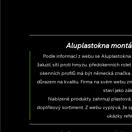
Aluplastokna montáže
Podle informací z webu se Aluplastokna 
žaluzií, sítí proti hmyzu, předokenních ro
okenních profilů má být německá značka Al
důrazem na kvalitu. Firma na svém webu zmi
staví jako zá
Nabízené produkty zahrnují plastová, h
doplňkový sortiment. Z webu vyplývá, že s
ukázky refe