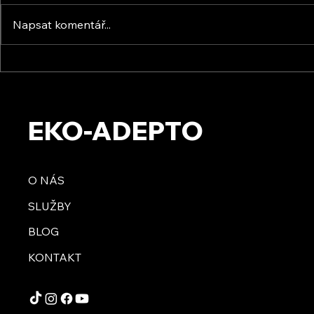
Napsat komentář...
Energic Sun s.r.o. - Osobní
KVB ENERGY 
setkání
zkušenosti 
setkání s f
EKO-ADEPTO
O NÁS
SLUŽBY
BLOG
KONTAKT