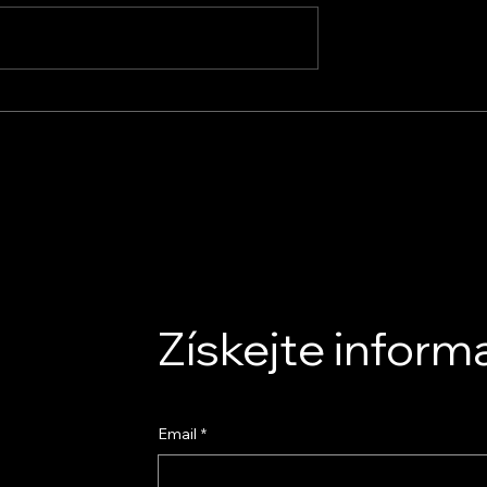
Rekuperace Obchod s.r.o.
s.r.o. –
z osobního
irmou
Získejte inform
Email
*