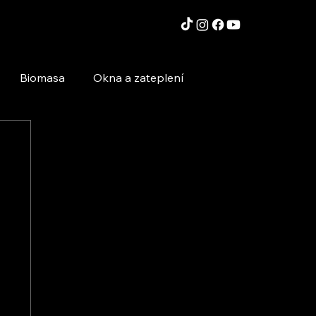
Biomasa
Okna a zateplení
Moderní technologie a stavby
Inspirace a zajímavosti