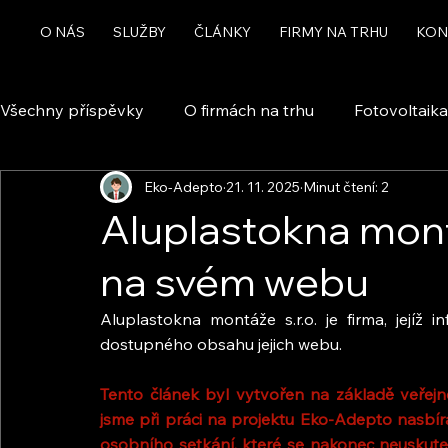
O NÁS
SLUŽBY
ČLÁNKY
FIRMY NA TRHU
KON
Všechny příspěvky
O firmách na trhu
Fotovoltaika
Eko-Adepto
21. 11. 2025
Minut čtení: 2
Rekuperace a větrání
Chytrá domácnost a automa
Aluplastokna montá
na svém webu
Dotace
Aluplastokna montáže s.r.o. je firma, jejíž
dostupného obsahu jejich webu.
Tento článek byl vytvořen na základě veřejně
jsme při práci na projektu Eko-Adepto nasbíra
osobního setkání, které se nakonec neuskuteč