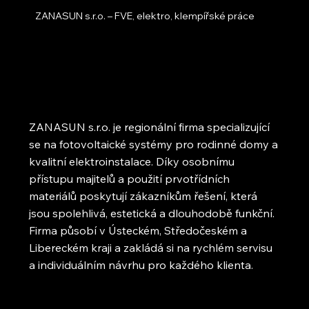
ZANASUN s.r.o. – FVE, elektro, klempířské práce
ZANASUN s.r.o. je regionální firma specializující
se na fotovoltaické systémy pro rodinné domy a
kvalitní elektroinstalace. Díky osobnímu
přístupu majitelů a použití prvotřídních
materiálů poskytují zákazníkům řešení, která
jsou spolehlivá, estetická a dlouhodobě funkční.
Firma působí v Ústeckém, Středočeském a
Libereckém kraji a zakládá si na rychlém servisu
a individuálním návrhu pro každého klienta.