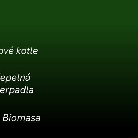
ové kotle
epelná
erpadla
Biomasa