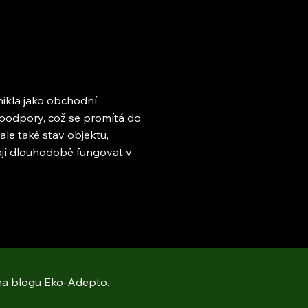
nikla jako obchodní
 podpory, což se promítá do
ale také stav objektu,
mají dlouhodobě fungovat v
 na blogu Eko-Adepto.