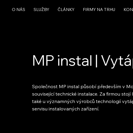
O NÁS
SLUŽBY
ČLÁNKY
FIRMY NA TRHU
KON
MP instal | Vyt
Společnost MP instal působí především v Mor
související technické instalace. Za firmou sto
také u významných výrobců technologií vytápě
servisu instalovaných zařízení.