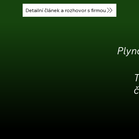
Detailní článek a rozhovor s firmou
Plyn
T
č