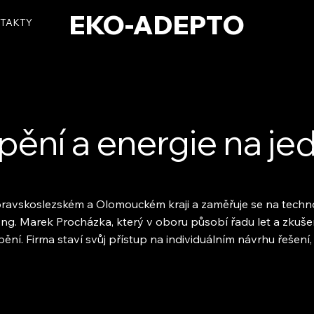
EKO-ADEPTO
TAKTY
ápění a energie na j
avskoslezském a Olomouckém kraji a zaměřuje se na technol
jí Ing. Marek Procházka, který v oboru působí řadu let a zkuše
ní. Firma staví svůj přístup na individuálním návrhu řešení