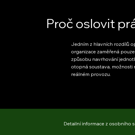
Proč oslovit pr
Jedním z hlavních rozdílů op
organizace zaměřená pouze n
způsobu navrhování jednotliv
otopná soustava, možnosti r
reálném provozu.
Detailní informace z osobního 