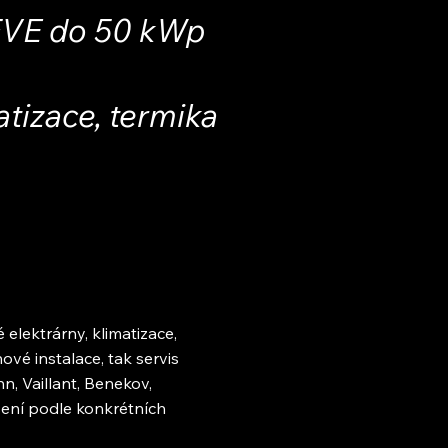
FVE do 50 kWp
atizace, termika
 elektrárny, klimatizace,
nové instalace, tak servis
n, Vaillant, Benekov,
ení podle konkrétních