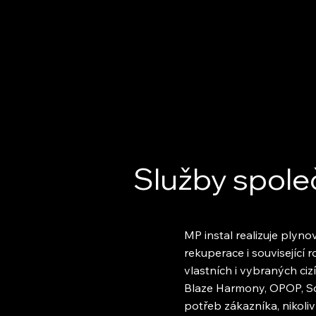
Služby spole
MP instal realizuje plyno
rekuperace i související r
vlastních i vybraných ciz
Blaze Harmony, OPOP, S
potřeb zákazníka, nikoli