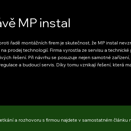
ávě MP instal
roti řadě montážních firem je skutečnost, že MP instal nevz
a prodej technologií. Firma vyrostla ze servisu a technické
ých řešení. Při návrhu se posuzuje nejen samotné zařízení, 
egulace a budoucí servis. Díky tomu vznikají řešení, která 
setkání a rozhovoru s firmou najdete v samostatném článku