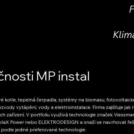
Klim
čnosti MP instal
vé kotle, tepelná čerpadla, systémy na biomasu, fotovoltaické
ozvody vytápění, vody a elektroinstalace. Firma zajišťuje jak 
ích zařízení. V portfoliu využívá technologie značek Viessman
olaX Power nebo ELEKTRODESIGN a snaží se navrhovat řeš
v podle jediné preferované technologie.