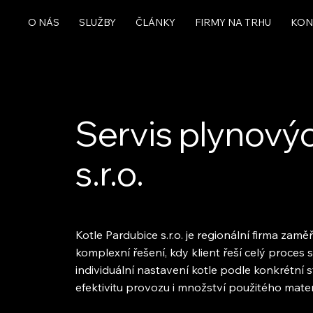
O NÁS
SLUŽBY
ČLÁNKY
FIRMY NA TRHU
KON
Servis plynovýc
s.r.o.
Kotle Pardubice s.r.o. je regionální firma zam
komplexní řešení, kdy klient řeší celý proce
individuální nastavení kotle podle konkrétní 
efektivitu provozu i množství použitého mater