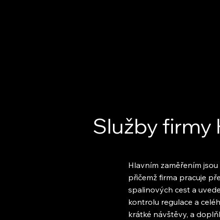
Služby firmy 
Hlavním zaměřením jsou p
přičemž firma pracuje př
spalinových cest a uveden
kontrolu regulace a celé
krátké návštěvy, a doplň