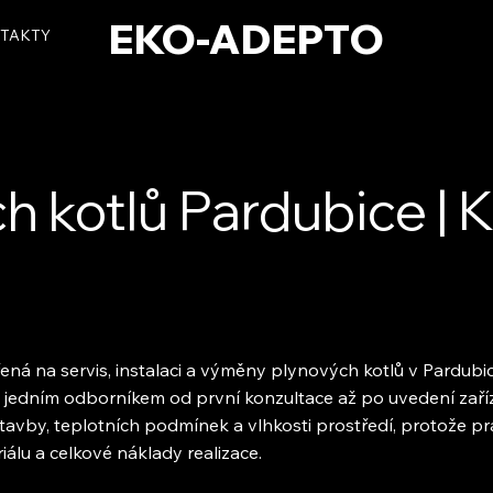
EKO-ADEPTO
TAKTY
h kotlů Pardubice | 
ěřená na servis, instalaci a výměny plynových kotlů v Pardubi
s s jedním odborníkem od první konzultace až po uvedení zař
stavby, teplotních podmínek a vlhkosti prostředí, protože p
iálu a celkové náklady realizace.