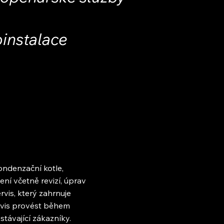
instalace
ondenzační kotle,
ení včetně revizí, úprav
rvis, který zahrnuje
ervis provést během
távající zákazníky.