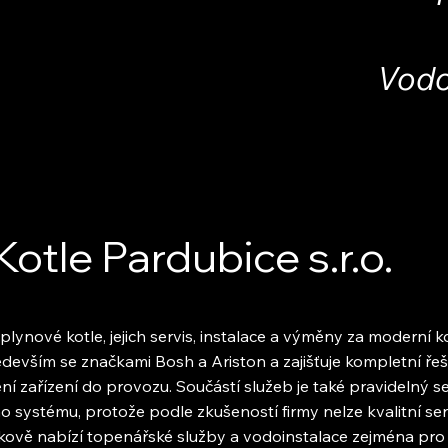
Vodo
Kotle Pardubice s.r.o.
lynové kotle, jejich servis, instalace a výměny za moderní k
edevším se značkami Bosh a Ariston a zajišťuje kompletní řeš
í zařízení do provozu. Součástí služeb je také pravidelný se
ho systému, protože podle zkušeností firmy nelze kvalitní s
kově nabízí topenářské služby a vodoinstalace zejména pro s