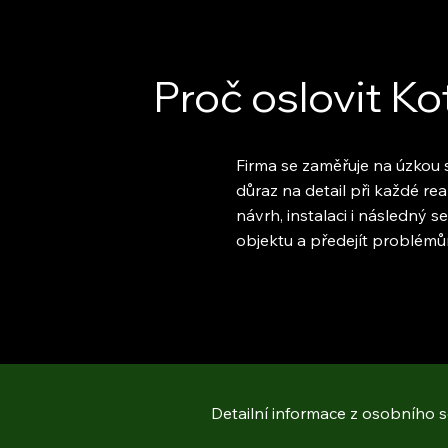
Proč oslovit Kot
Firma se zaměřuje na úzkou s
důraz na detail při každé rea
návrh, instalaci i následný 
objektu a předejít problémům
Detailní informace z osobního 