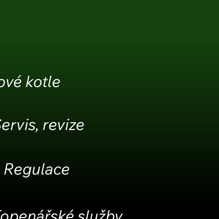
ové kotle
ervis, revize
Regulace
openářské služby