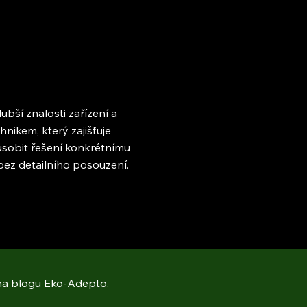
bší znalosti zařízení a
hnikem, který zajišťuje
působit řešení konkrétnímu
 bez detailního posouzení.
 na blogu Eko-Adepto.