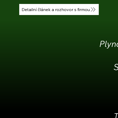
Detailní článek a rozhovor s firmou
Plyn
S
T