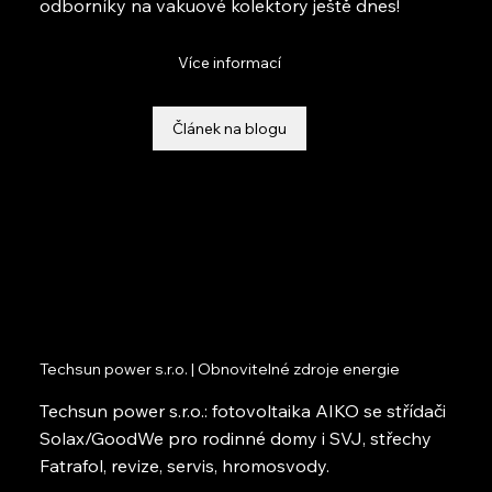
odborníky na vakuové kolektory ještě dnes!
Více informací
Článek na blogu
Techsun power s.r.o. | Obnovitelné zdroje energie
Techsun power s.r.o.: fotovoltaika AIKO se střídači
Solax/GoodWe pro rodinné domy i SVJ, střechy
Fatrafol, revize, servis, hromosvody.