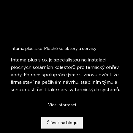
Intama plus s.r.o. Ploché kolektory a servisy
Intama plus s.r.o. je specialistou na instalaci
plochých solárních kolektorů pro termický ohřev
vody. Po roce spolupráce jsme si znovu ověřili, že
firma staví na pečlivém návrhu, stabilním týmu a
schopnosti řešit také servisy termických systémů.
Více informací
Článek na blogu