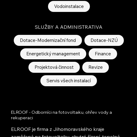
Vodoinstalace
SLUŽBY A ADMINISTRATIVA
Dotace-Modernizační fond
Dotace-NZÚ
Energetický management
Finance
Projektová činnost
Revize
Servis všech instalací
ELROOF - Odborníci na fotovoltaiku, ohřev vody a
rekuperaci
ELROOF je firma z Jihomoravského kraje
zaměřená na fotovoltaiku, chytré řízení, tepelná