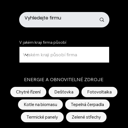
V jakém kraji firma působí
ENERGIE A OBNOVITELNÉ ZDROJE
Chytré řízení
Dešťovka
Fotovoltaika
Kotle na biomasu
Tepelná čerpadla
Termické panely
Zelené střechy