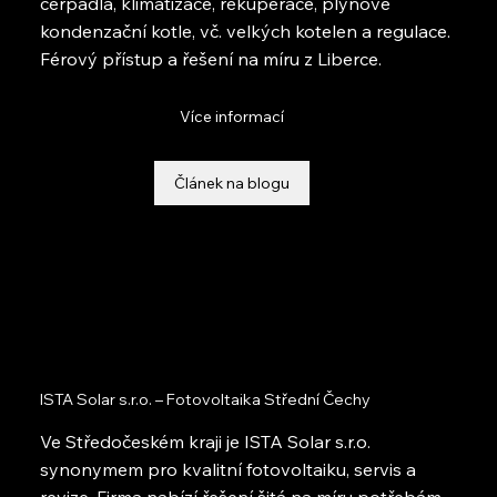
čerpadla, klimatizace, rekuperace, plynové
kondenzační kotle, vč. velkých kotelen a regulace.
Férový přístup a řešení na míru z Liberce.
Více informací
Článek na blogu
ISTA Solar s.r.o. – Fotovoltaika Střední Čechy
Ve Středočeském kraji je ISTA Solar s.r.o.
synonymem pro kvalitní fotovoltaiku, servis a
revize. Firma nabízí řešení šitá na míru potřebám