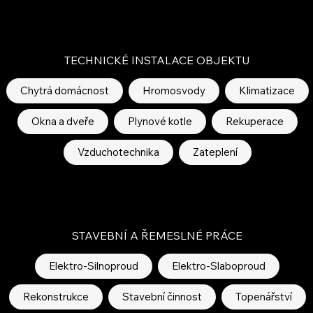
TECHNICKÉ INSTALACE OBJEKTU
Chytrá domácnost
Hromosvody
Klimatizace
Okna a dveře
Plynové kotle
Rekuperace
Vzduchotechnika
Zateplení
STAVEBNÍ A ŘEMESLNÉ PRÁCE
Elektro-Silnoproud
Elektro-Slaboproud
Rekonstrukce
Stavební činnost
Topenářství