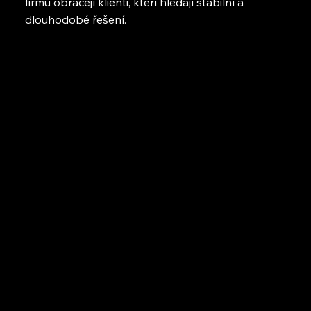
firmu obracejí klienti, kteří hledají stabilní a
dlouhodobé řešení.