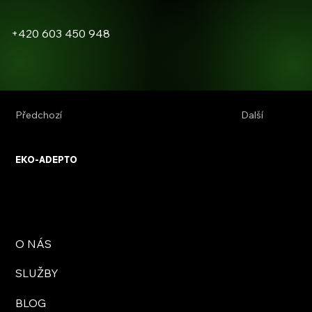
+420 603 450 948
Předchozí
Další
EKO-ADEPTO
O NÁS
SLUŽBY
BLOG