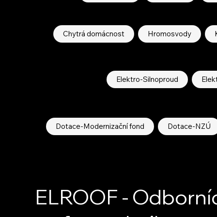
Chytrá domácnost
Hromosvody
Elektro-Silnoproud
Elek
Dotace-Modernizační fond
Dotace-NZÚ
ELROOF - Odborníc