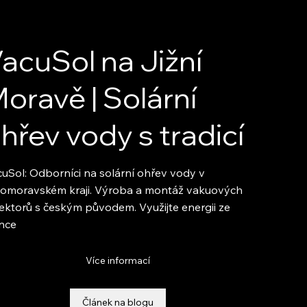
acuSol na Jižní
oravě | Solární
hřev vody s tradicí
uSol: Odborníci na solární ohřev vody v
homoravském kraji. Výroba a montáž vakuových
ektorů s českým původem. Využijte energii ze
unce
Více informací
Článek na blogu