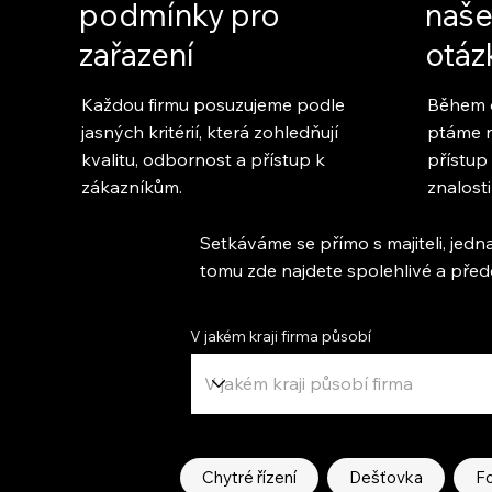
podmínky pro
naše
zařazení
otáz
Každou firmu posuzujeme podle
Během 
jasných kritérií, která zohledňují
ptáme n
kvalitu, odbornost a přístup k
přístup
zákazníkům.
znalosti
Setkáváme se přímo s majiteli, jedna
tomu zde najdete spolehlivé a pře
V jakém kraji firma působí
Chytré řízení
Dešťovka
Fo