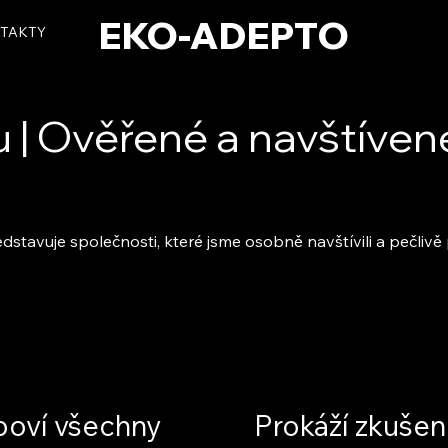
EKO-ADEPTO
TAKTY
u | Ověřené a navštíve
dstavuje společnosti, které jsme osobně navštívili a pečl
oví všechny
Prokáží zkušen