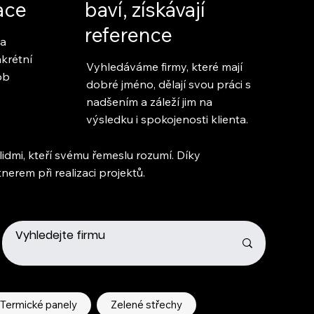
zace
baví, získávají
reference
za
krétní
Vyhledáváme firmy, které mají
ob
dobré jméno, dělají svou práci s
nadšením a záleží jim na
výsledku i spokojenosti klienta.
 lidmi, kteří svému řemeslu rozumí. Díky
erem při realizaci projektů.
Termické panely
Zelené střechy