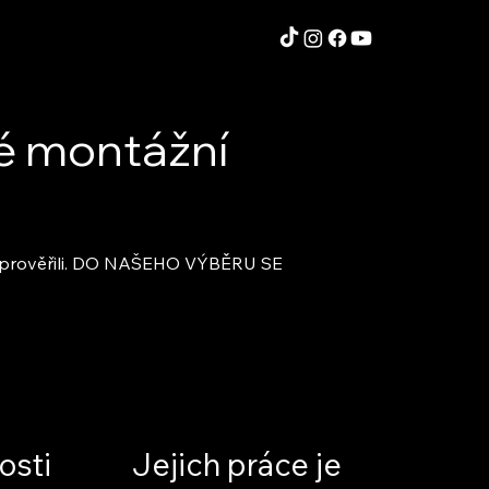
né montážní
ivě prověřili. DO NAŠEHO VÝBĚRU SE
osti
Jejich práce je