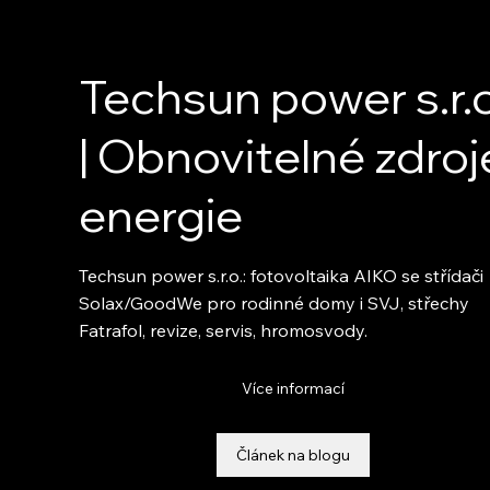
Techsun power s.r.o
| Obnovitelné zdroj
energie
Techsun power s.r.o.: fotovoltaika AIKO se střídači
Solax/GoodWe pro rodinné domy i SVJ, střechy
Fatrafol, revize, servis, hromosvody.
Více informací
Článek na blogu