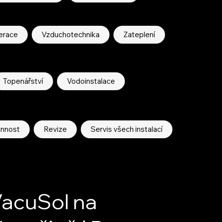
erace
Vzduchotechnika
Zateplení
Topenářství
Vodoinstalace
innost
Revize
Servis všech instalací
acuSol na