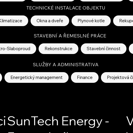
TECHNICKÉ INSTALACE OBJEKTU
Klimatizace
Okna a dveře
Plynové kotle
Rekup
STAVEBNÍ A ŘEMESLNÉ PRÁCE
tro-Slaboproud
Rekonstrukce
Stavební činnost
SLUŽBY A ADMINISTRATIVA
Energetický management
Finance
Projektová č
i
SunTech Energy -
V