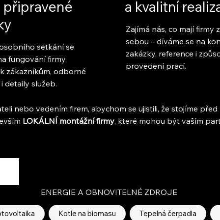
 připravené
a kvalitní reali
ky
Zajímá nás, co mají firmy 
sebou – díváme se na kon
osobního setkání se
zakázky, reference i způs
a fungování firmy,
provedení prací.
 k zákazníkům, odborné
 i detaily služeb.
teli nebo vedením firem, abychom se ujistili, že stojíme před
devším
LOKÁLNÍ montážní firmy
, které mohou být vaším partn
ENERGIE A OBNOVITELNÉ ZDROJE
tovoltaika
Kotle na biomasu
Tepelná čerpadla