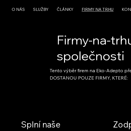
O NÁS
SLUŽBY
ČLÁNKY
FIRMY NA TRHU
KON
Firmy-na-trh
společnosti
Tento výběr firem na Eko-Adepto pře
DOSTANOU POUZE FIRMY, KTERÉ:
Splní naše
Zodp