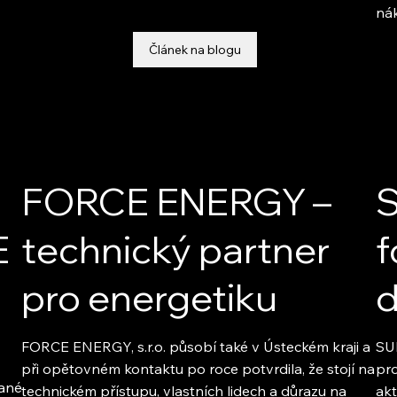
nák
Článek na blogu
FORCE ENERGY –
S
E
technický partner
f
pro energetiku
d
FORCE ENERGY, s.r.o. působí také v Ústeckém kraji a
SU
při opětovném kontaktu po roce potvrdila, že stojí na
pro
vané
technickém přístupu, vlastních lidech a důrazu na
akt