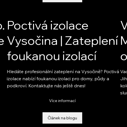
.
Poctivá izolace
V
e
Vysočina | Zateplení
M
foukanou izolací
o
Hledáte profesionální zateplení na Vysočině? Poctivá
Vac
izolace nabízí foukanou izolaci pro domy, půdy a
Ji
podkroví. Kontaktujte nás ještě dnes!
kol
sl
Více informací
Článek na blogu