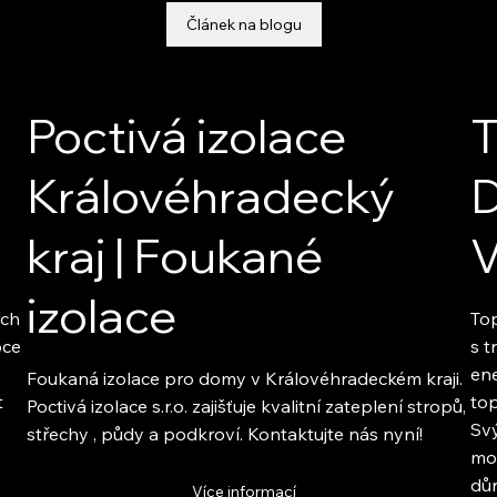
Článek na blogu
Poctivá izolace
T
Královéhradecký
D
kraj | Foukané
izolace
ých
To
oce
s t
ene
Foukaná izolace pro domy v Královéhradeckém kraji.
t
top
Poctivá izolace s.r.o. zajišťuje kvalitní zateplení stropů,
Svý
střechy , půdy a podkroví. Kontaktujte nás nyní!
mon
důr
Více informací