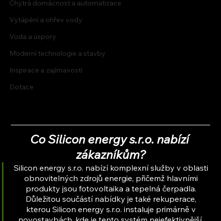
Chytrá domácnost a automatizace
Vytápění a ohřev vody
Voda a úspory
Moderní technologie a stavby
Inspirace a zajímavosti
Dotace
Co Silicon energy s.r.o. nabízí 
zákazníkům?
Silicon energy s.r.o. nabízí komplexní služby v oblasti 
obnovitelných zdrojů energie, přičemž hlavními 
produkty jsou fotovoltaika a tepelná čerpadla. 
Důležitou součástí nabídky je také rekuperace, 
kterou Silicon energy s.r.o. instaluje primárně v 
novostavbách, kde je tento systém nejefektivnější. 