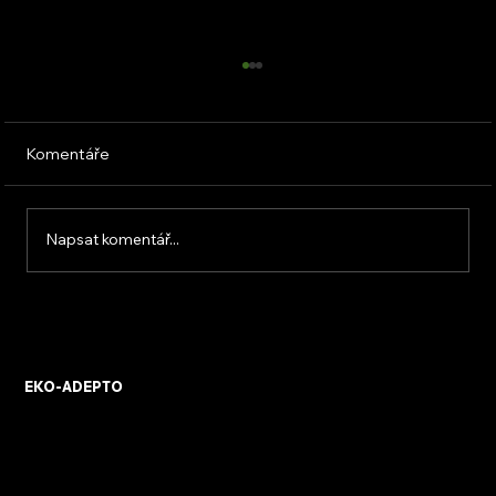
Komentáře
Napsat komentář...
KVB ENERGY s.r.o. – zkušenosti z
osobního setkání s firmou
EKO-ADEPTO