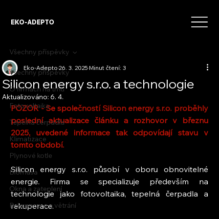
EKO-ADEPTO
Všechny příspěvky
Eko-Adepto
26. 3. 2025
Minut čtení: 3
Všechny příspěvky
Silicon energy s.r.o. a technologie
O firmách na trhu
Aktualizováno:
6. 4.
Fotovoltaika
POZOR - Se spole
čností Silicon energy s.r.o. proběhly 
poslední aktualizace článku a rozhovor v březnu 
Tepelná čerpadla
2025, uvedené informace tak odpovídají stavu v 
Klimatizace
tomto období. 
Plynové kotle
Silicon energy s.r.o. působí v oboru obnovitelné 
Biomasa
energie. Firma se specializuje především na 
Okna a zateplení
technologie jako fotovoltaika, tepelná čerpadla a 
Rekuperace a větrání
rekuperace.